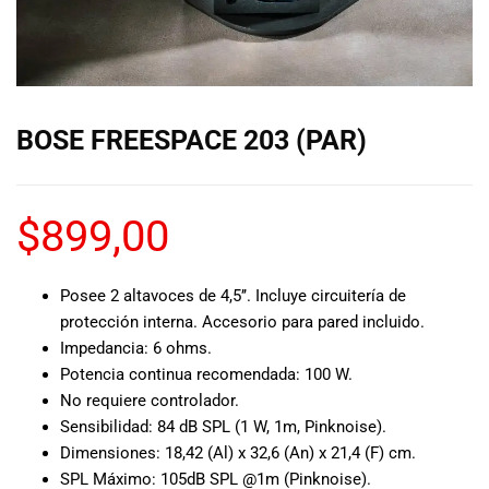
de las mejores
marcas del
mercado,
desde
guitarras, bajos
y baterías
BOSE FREESPACE 203 (PAR)
hasta
amplificadores,
mezcladores y
altavoces.
$
899,00
También
contamos con
una selección
Posee 2 altavoces de 4,5’’. Incluye circuitería de
de
protección interna. Accesorio para pared incluido.
instrumentos
Impedancia: 6 ohms.
de viento,
Potencia continua recomendada: 100 W.
teclados y
No requiere controlador.
accesorios
Sensibilidad: 84 dB SPL (1 W, 1m, Pinknoise).
para satisfacer
Dimensiones: 18,42 (Al) x 32,6 (An) x 21,4 (F) cm.
todas las
SPL Máximo: 105dB SPL @1m (Pinknoise).
necesidades