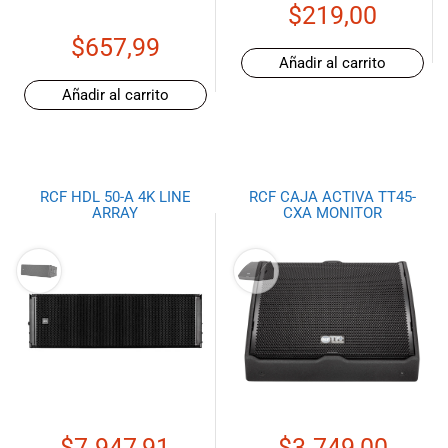
$
219,00
$
657,99
Añadir al carrito
Añadir al carrito
RCF HDL 50-A 4K LINE
RCF CAJA ACTIVA TT45-
ARRAY
CXA MONITOR
$
7.947,91
$
3.749,00