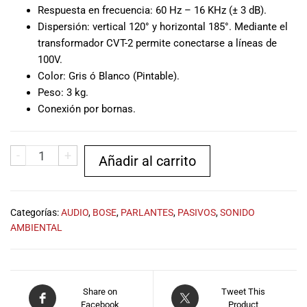
musicales.
Respuesta en frecuencia: 60 Hz – 16 KHz (± 3 dB).
Nuestro equipo
Dispersión: vertical 120° y horizontal 185°. Mediante el
de expertos en
transformador CVT-2 permite conectarse a líneas de
música está
100V.
aquí para
Color: Gris ó Blanco (Pintable).
ayudarte a
Peso: 3 kg.
encontrar el
Conexión por bornas.
instrumento o
equipo de
audio
-
+
Añadir al carrito
adecuado para
ti, y ofrecerte el
mejor servicio
al cliente
Categorías:
AUDIO
,
BOSE
,
PARLANTES
,
PASIVOS
,
SONIDO
posible.
AMBIENTAL
Además,
ofrecemos
precios
competitivos y
Share on
Tweet This
promociones
Facebook
Product