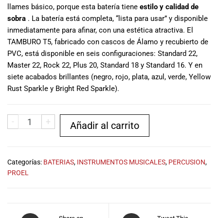
llames básico, porque esta batería tiene
estilo y calidad de
musicales.
Nuestro equipo
sobra
. La batería está completa, “lista para usar” y disponible
de expertos en
inmediatamente para afinar, con una estética atractiva. El
música está
TAMBURO T5, fabricado con cascos de Álamo y recubierto de
aquí para
PVC, está disponible en seis configuraciones: Standard 22,
ayudarte a
Master 22, Rock 22, Plus 20, Standard 18 y Standard 16. Y en
encontrar el
siete acabados brillantes (negro, rojo, plata, azul, verde, Yellow
instrumento o
Rust Sparkle y Bright Red Sparkle).
equipo de
audio
adecuado para
-
+
Añadir al carrito
ti, y ofrecerte el
mejor servicio
al cliente
posible.
Categorías:
BATERIAS
,
INSTRUMENTOS MUSICALES
,
PERCUSION
,
Además,
PROEL
ofrecemos
precios
competitivos y
promociones