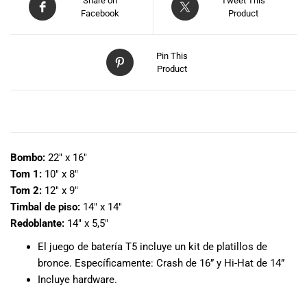
Share on
Tweet This
especiales
Facebook
Product
para nuestros
clientes. Ven a
visitarnos en
Pin This
nuestra tienda
Product
física en Quito,
o haz tu
compra en
DESCRIPCIÓN
línea a través
de nuestra
página web y
Bombo:
22″ x 16″
recibe tu
Tom 1:
10″ x 8″
pedido en la
Tom 2:
12″ x 9″
comodidad de
Timbal de piso:
14″ x 14″
tu hogar.
Redoblante:
14″ x 5,5″
¡Descubre el
mundo de la
El juego de batería T5 incluye un kit de platillos de
música con
bronce. Específicamente: Crash de 16” y Hi-Hat de 14”
Import Music
Incluye hardware.
Ecuador!