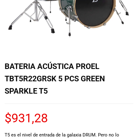
de las mejores
marcas del
mercado,
desde
guitarras, bajos
y baterías
hasta
amplificadores,
mezcladores y
altavoces.
BATERIA ACÚSTICA PROEL
También
contamos con
TBT5R22GRSK 5 PCS GREEN
una selección
de
SPARKLE T5
instrumentos
de viento,
teclados y
$
931,28
accesorios
para satisfacer
todas las
T5 es el nivel de entrada de la galaxia DRUM. Pero no lo
necesidades