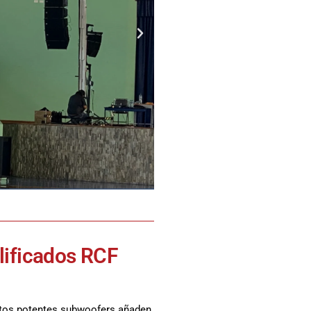
lificados RCF
estos potentes subwoofers añaden