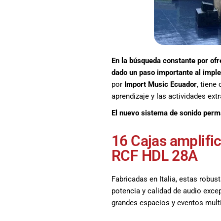
promociones
especiales
para nuestros
clientes. Ven a
visitarnos en
En la búsqueda constante por ofr
nuestra tienda
dado un paso importante al imple
física en Quito,
o haz tu
por
Import Music Ecuador
, tiene
compra en
aprendizaje y las actividades extr
línea a través
El nuevo sistema de sonido perma
de nuestra
página web y
16 Cajas amplifi
recibe tu
pedido en la
RCF HDL 28A
comodidad de
tu hogar.
Fabricadas en Italia, estas robus
¡Descubre el
potencia y calidad de audio excep
mundo de la
grandes espacios y eventos multi
música con
Import Music