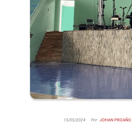
de productos
de las mejores
marcas del
mercado,
desde
guitarras, bajos
y baterías
hasta
amplificadores,
mezcladores y
altavoces.
También
contamos con
una selección
de
instrumentos
de viento,
COLISEO SAI
teclados y
accesorios
15/05/2024
Por
JOHAN PROAÑO
para satisfacer