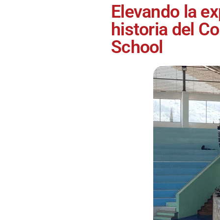
todas las
Elevando la ex
necesidades
musicales.
historia del C
Nuestro equipo
School
de expertos en
música está
aquí para
ayudarte a
encontrar el
instrumento o
equipo de
audio
adecuado para
ti, y ofrecerte el
mejor servicio
al cliente
posible.
Además,
ofrecemos
precios
competitivos y