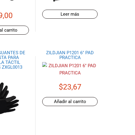
9,00
Leer más
al carrito
GUANTES DE
ZILDJIAN P1201 6″ PAD
STA PARA
PRACTICA
A TÁCTIL
 ZXGL0013
$
23,67
Añadir al carrito