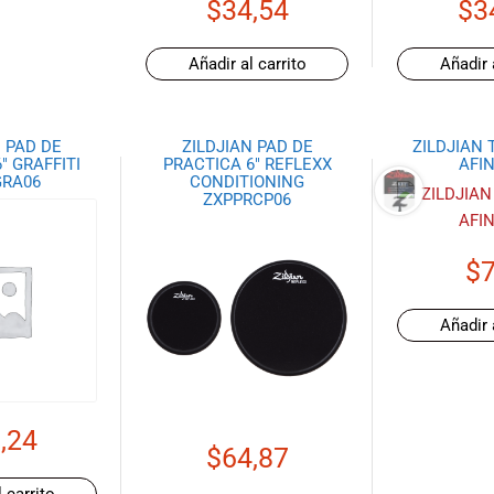
$
34,54
$
3
Añadir al carrito
Añadir 
 PAD DE
ZILDJIAN PAD DE
ZILDJIAN 
″ GRAFFITI
PRACTICA 6″ REFLEXX
AFI
GRA06
CONDITIONING
ZXPPRCP06
$
7
Añadir 
,24
$
64,87
 carrito