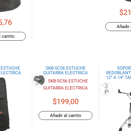
$
21
5,76
Añadir 
 carrito
6 ESTUCHE
SKB-SC56 ESTUCHE
SOPOR
ELECTRICA
GUITARRA ELECTRICA
REDOBLANT
12” A 14” 
$
199,00
Añadir al carrito