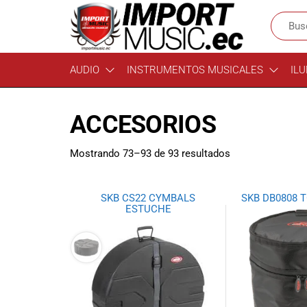
Import
¡Bienvenido a
AUDIO
INSTRUMENTOS MUSICALES
ILU
Import Music
Music
Ecuador!
Ecuador
Somos una
ACCESORIOS
tienda
especializada
en
Mostrando 73–93 de 93 resultados
instrumentos
musicales,
equipo de
SKB CS22 CYMBALS
SKB DB0808 T
audio e
ESTUCHE
iluminación
para músicos y
amantes de la
música.
Ofrecemos una
amplia gama