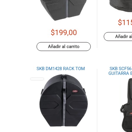
de productos
de las mejores
marcas del
$
11
mercado,
desde
$
199,00
guitarras, bajos
Añadir al
y baterías
Añadir al carrito
hasta
amplificadores,
mezcladores y
altavoces.
SKB DM1428 RACK TOM
SKB SCF5
GUITARRA 
También
contamos con
una selección
de
instrumentos
de viento,
teclados y
accesorios
para satisfacer