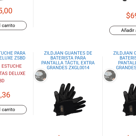
5,00
$
6
 carrito
Añadir 
STUCHE PARA
ZILDJIAN GUANTES DE
ZILDJIAN 
ELUXE ZSBD
BATERISTA PARA
BATERI
PANTALLA TÁCTIL EXTRA
PANTALL
GRANDES ZXGL0014
GRANDES
,36
 carrito