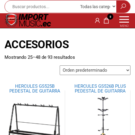
Import
¡Bienvenido a
0
Import Music
Music
MENÚ
Ecuador!
Ecuador
Somos una
ACCESORIOS
tienda
especializada
en
Mostrando 25–48 de 93 resultados
instrumentos
musicales,
equipo de
audio e
HERCULES GS525B
HERCULES GS526B PLUS
iluminación
PEDESTAL DE GUITARRA
PEDESTAL DE GUITARRA
para músicos y
amantes de la
música.
Ofrecemos una
amplia gama
de productos