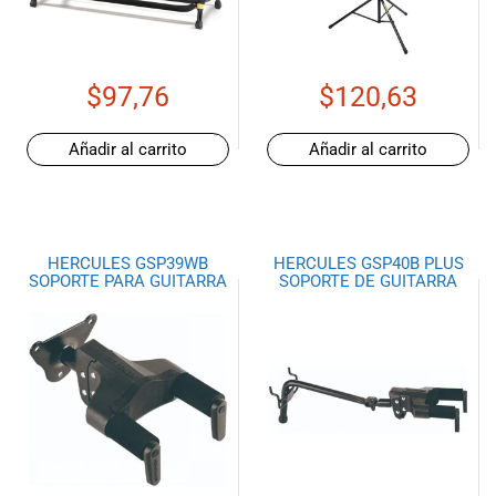
de las mejores
marcas del
mercado,
desde
$
97,76
$
120,63
guitarras, bajos
y baterías
hasta
Añadir al carrito
Añadir al carrito
amplificadores,
mezcladores y
altavoces.
También
HERCULES GSP39WB
HERCULES GSP40B PLUS
contamos con
SOPORTE PARA GUITARRA
SOPORTE DE GUITARRA
una selección
de
instrumentos
de viento,
teclados y
accesorios
para satisfacer
todas las
necesidades