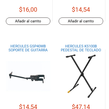
musicales.
$
16,00
$
14,54
Nuestro equipo
de expertos en
música está
Añadir al carrito
Añadir al carrito
aquí para
ayudarte a
encontrar el
instrumento o
HERCULES GSP40WB
HERCULES KS100B
equipo de
SOPORTE DE GUITARRA
PEDESTAL DE TECLADO
audio
adecuado para
ti, y ofrecerte el
mejor servicio
al cliente
posible.
Además,
ofrecemos
precios
competitivos y
promociones
$
14,54
$
47,14