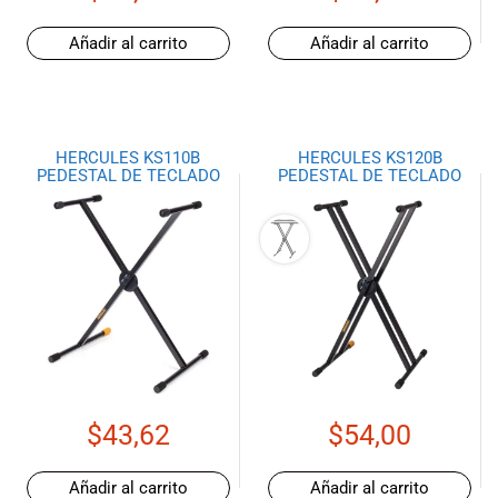
especiales
para nuestros
Añadir al carrito
Añadir al carrito
clientes. Ven a
visitarnos en
nuestra tienda
física en Quito,
o haz tu
HERCULES KS110B
HERCULES KS120B
PEDESTAL DE TECLADO
PEDESTAL DE TECLADO
compra en
línea a través
de nuestra
página web y
recibe tu
pedido en la
comodidad de
tu hogar.
¡Descubre el
mundo de la
música con
$
43,62
$
54,00
Import Music
Ecuador!
Añadir al carrito
Añadir al carrito