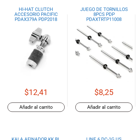
HI-HAT CLUTCH
JUEGO DE TORNILLOS
ACCESORIO PACIFIC
8PCS PDP
PDAX379A PDP2018
PDAXTRTP11008
$
12,41
$
8,25
Añadir al carrito
Añadir al carrito
KALA AFINADOR KK BL
LINE 6 DC-1G US