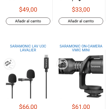
musicales.
$
49,00
$
33,00
Nuestro equipo
de expertos en
música está
Añadir al carrito
Añadir al carrito
aquí para
ayudarte a
encontrar el
instrumento o
SARAMONIC LAV U3C
SARAMONIC ON-CAMERA
equipo de
LAVALIER
VMIC MINI
audio
adecuado para
ti, y ofrecerte el
mejor servicio
al cliente
posible.
Además,
ofrecemos
precios
competitivos y
promociones
$
66,00
$
61,00