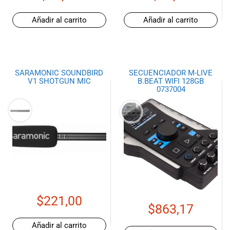
especiales
para nuestros
Añadir al carrito
Añadir al carrito
clientes. Ven a
visitarnos en
nuestra tienda
física en Quito,
o haz tu
SARAMONIC SOUNDBIRD
SECUENCIADOR M-LIVE
V1 SHOTGUN MIC
B.BEAT WIFI 128GB
compra en
0737004
línea a través
de nuestra
página web y
recibe tu
pedido en la
comodidad de
tu hogar.
¡Descubre el
mundo de la
música con
$
221,00
$
863,17
Import Music
Ecuador!
Añadir al carrito