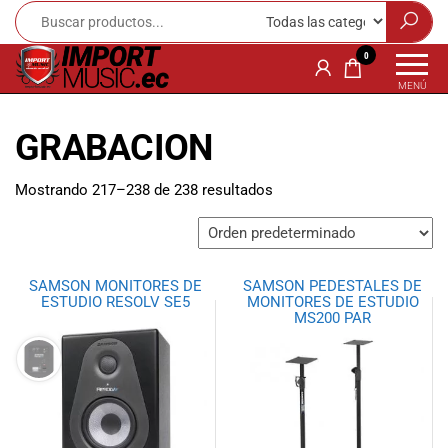
Import
¡Bienvenido a
0
Import Music
Music
MENÚ
Ecuador!
Ecuador
Somos una
GRABACION
tienda
especializada
en
Mostrando 217–238 de 238 resultados
instrumentos
musicales,
equipo de
audio e
SAMSON MONITORES DE
SAMSON PEDESTALES DE
iluminación
ESTUDIO RESOLV SE5
MONITORES DE ESTUDIO
para músicos y
MS200 PAR
amantes de la
música.
Ofrecemos una
amplia gama
de productos