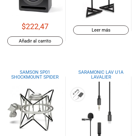
de las mejores
marcas del
mercado,
desde
$
222,47
guitarras, bajos
Leer más
y baterías
hasta
Añadir al carrito
amplificadores,
mezcladores y
altavoces.
También
SAMSON SP01
SARAMONIC LAV U1A
contamos con
SHOCKMOUNT SPIDER
LAVALIER
una selección
de
instrumentos
de viento,
teclados y
accesorios
para satisfacer
todas las
necesidades