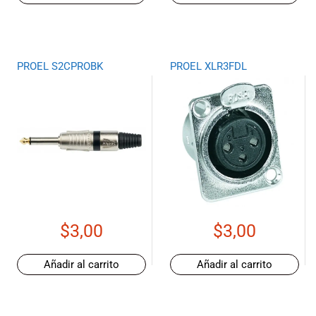
especiales
para nuestros
clientes. Ven a
visitarnos en
PROEL S2CPROBK
PROEL XLR3FDL
nuestra tienda
física en Quito,
o haz tu
compra en
línea a través
de nuestra
página web y
recibe tu
pedido en la
comodidad de
tu hogar.
$
3,00
$
3,00
¡Descubre el
mundo de la
Añadir al carrito
Añadir al carrito
música con
Import Music
Ecuador!