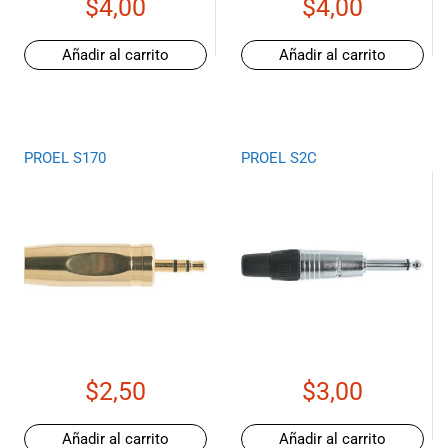
$
4,00
$
4,00
musicales.
Nuestro equipo
Añadir al carrito
Añadir al carrito
de expertos en
música está
aquí para
ayudarte a
encontrar el
PROEL S170
PROEL S2C
instrumento o
equipo de
audio
adecuado para
ti, y ofrecerte el
mejor servicio
al cliente
posible.
Además,
ofrecemos
$
2,50
$
3,00
precios
competitivos y
promociones
Añadir al carrito
Añadir al carrito