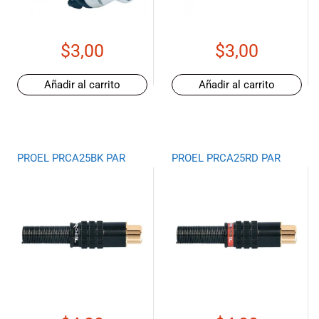
de las mejores
marcas del
mercado,
$
3,00
$
3,00
desde
guitarras, bajos
y baterías
Añadir al carrito
Añadir al carrito
hasta
amplificadores,
mezcladores y
altavoces.
También
PROEL PRCA25BK PAR
PROEL PRCA25RD PAR
contamos con
una selección
de
instrumentos
de viento,
teclados y
accesorios
para satisfacer
todas las
necesidades