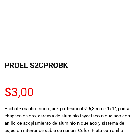
de las mejores
marcas del
mercado,
desde
guitarras, bajos
y baterías
hasta
amplificadores,
mezcladores y
altavoces.
PROEL S2CPROBK
También
contamos con
una selección
de
$
3,00
instrumentos
de viento,
teclados y
Enchufe macho mono jack profesional Ø 6,3 mm.- 1/4 ‘, punta
accesorios
chapada en oro, carcasa de aluminio inyectado niquelado con
para satisfacer
anillo de acoplamiento de aluminio niquelado y sistema de
todas las
sujeción interior de cable de nailon. Color: Plata con anillo
necesidades