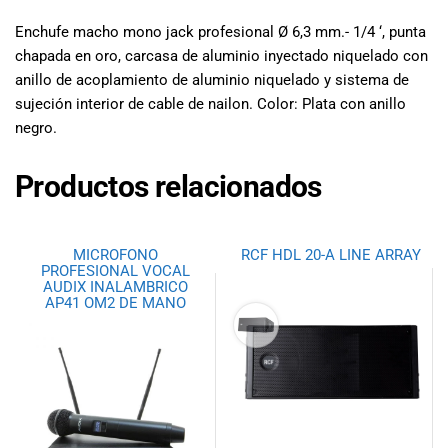
especiales
para nuestros
Enchufe macho mono jack profesional Ø 6,3 mm.- 1/4 ‘, punta
clientes. Ven a
chapada en oro, carcasa de aluminio inyectado niquelado con
visitarnos en
anillo de acoplamiento de aluminio niquelado y sistema de
nuestra tienda
sujeción interior de cable de nailon. Color: Plata con anillo
física en Quito,
negro.
o haz tu
compra en
Productos relacionados
línea a través
de nuestra
página web y
recibe tu
MICROFONO
RCF HDL 20-A LINE ARRAY
PROFESIONAL VOCAL
pedido en la
AUDIX INALAMBRICO
comodidad de
AP41 OM2 DE MANO
tu hogar.
¡Descubre el
mundo de la
música con
Import Music
Ecuador!