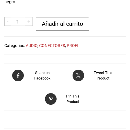
negro.
musicales.
Nuestro equipo
de expertos en
-
+
Añadir al carrito
música está
aquí para
ayudarte a
encontrar el
Categorías:
AUDIO
,
CONECTORES
,
PROEL
instrumento o
equipo de
audio
adecuado para
Share on
Tweet This
ti, y ofrecerte el
Facebook
Product
mejor servicio
al cliente
posible.
Pin This
Además,
Product
ofrecemos
precios
competitivos y
DESCRIPCIÓN
promociones