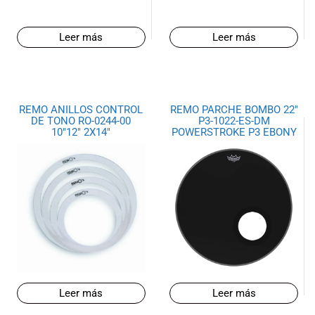
musicales.
Nuestro equipo
Leer más
Leer más
de expertos en
música está
aquí para
ayudarte a
encontrar el
REMO ANILLOS CONTROL
REMO PARCHE BOMBO 22″
instrumento o
DE TONO RO-0244-00
P3-1022-ES-DM
10″12″ 2X14″
POWERSTROKE P3 EBONY
equipo de
audio
adecuado para
ti, y ofrecerte el
mejor servicio
al cliente
posible.
Además,
ofrecemos
precios
competitivos y
Leer más
Leer más
promociones