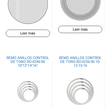
de las mejores
marcas del
mercado,
desde
guitarras, bajos
y baterías
Leer más
hasta
Leer más
amplificadores,
mezcladores y
altavoces.
También
REMO ANILLOS CONTROL
REMO ANILLOS CONTROL
contamos con
DE TONO RO-0246-00
DE TONO RO-0236-00 10-
una selección
10″12″14″16″
12-13-16
de
instrumentos
de viento,
teclados y
accesorios
para satisfacer
todas las
necesidades