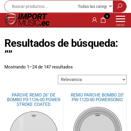
Import
¡Bienvenido a
0
Import Music
Music
MENÚ
Ecuador!
Ecuador
Somos una
Resultados de búsqueda:
tienda
especializada
“”
en
instrumentos
Mostrando 1–24 de 147 resultados
musicales,
equipo de
audio e
iluminación
para músicos y
PARCHE REMO 26″ DE
REMO PARCHE BOMBO 20″
amantes de la
BOMBO P3-1126-00 POWER
PW-1120-00 POWERSONIC
STROKE COATED
música.
Ofrecemos una
amplia gama
de productos