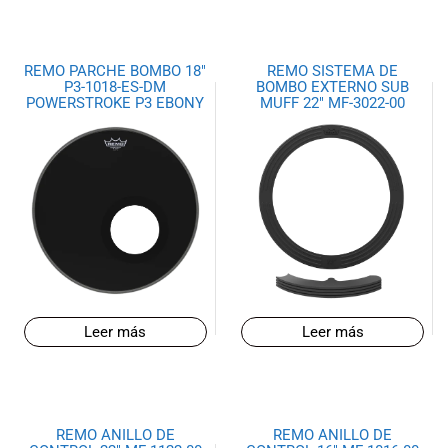
especiales
para nuestros
clientes. Ven a
REMO PARCHE BOMBO 18″
REMO SISTEMA DE
visitarnos en
P3-1018-ES-DM
BOMBO EXTERNO SUB
nuestra tienda
POWERSTROKE P3 EBONY
MUFF 22″ MF-3022-00
física en Quito,
o haz tu
compra en
línea a través
de nuestra
página web y
recibe tu
pedido en la
comodidad de
tu hogar.
Leer más
Leer más
¡Descubre el
mundo de la
música con
Import Music
Ecuador!
REMO ANILLO DE
REMO ANILLO DE