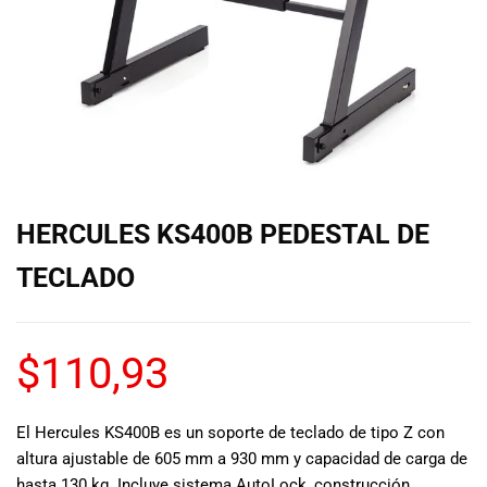
de las mejores
marcas del
mercado,
desde
guitarras, bajos
y baterías
hasta
amplificadores,
mezcladores y
altavoces.
HERCULES KS400B PEDESTAL DE
También
contamos con
TECLADO
una selección
de
instrumentos
$
110,93
de viento,
teclados y
accesorios
para satisfacer
El Hercules KS400B es un soporte de teclado de tipo Z con
todas las
altura ajustable de 605 mm a 930 mm y capacidad de carga de
necesidades
hasta 130 kg. Incluye sistema AutoLock, construcción