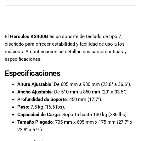
especiales
para nuestros
clientes. Ven a
DESCRIPCIÓN
visitarnos en
nuestra tienda
El
Hercules KS400B
es un soporte de teclado de tipo Z,
física en Quito,
o haz tu
diseñado para ofrecer estabilidad y facilidad de uso a los
compra en
músicos. A continuación se detallan sus características y
línea a través
especificaciones:
de nuestra
página web y
Especificaciones
recibe tu
Altura Ajustable
: De 605 mm a 930 mm (23.8″ a 36.6″).
pedido en la
Ancho Ajustable
: De 510 mm a 850 mm (20″ a 33.5″).
comodidad de
tu hogar.
Profundidad de Soporte
: 450 mm (17.7″).
¡Descubre el
Peso
: 7.5 kg (16.5 lbs).
mundo de la
Capacidad de Carga
: Soporta hasta 130 kg (286 lbs).
música con
Tamaño Plegado
: 705 mm x 605 mm x 175 mm (27.7″ x
Import Music
23.8″ x 6.9″).
Ecuador!