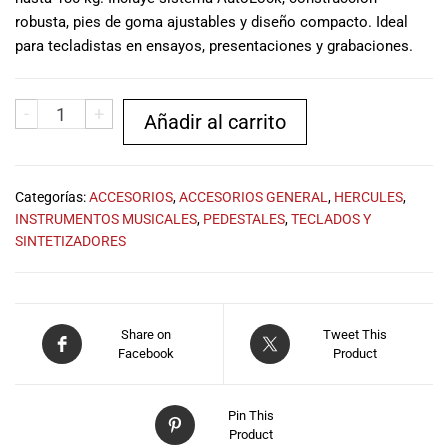
musicales.
robusta, pies de goma ajustables y diseño compacto. Ideal
Nuestro equipo
para tecladistas en ensayos, presentaciones y grabaciones.
de expertos en
música está
aquí para
-
+
Añadir al carrito
ayudarte a
encontrar el
instrumento o
equipo de
Categorías:
ACCESORIOS
,
ACCESORIOS GENERAL
,
HERCULES
,
audio
INSTRUMENTOS MUSICALES
,
PEDESTALES
,
TECLADOS Y
adecuado para
SINTETIZADORES
ti, y ofrecerte el
mejor servicio
al cliente
posible.
Share on
Tweet This
Además,
Facebook
Product
ofrecemos
precios
competitivos y
Pin This
promociones
Product