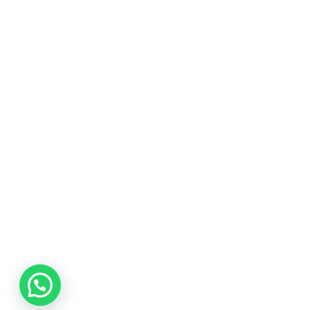
promociones
especiales
para nuestros
clientes. Ven a
visitarnos en
nuestra tienda
física en Quito,
o haz tu
compra en
línea a través
de nuestra
página web y
recibe tu
pedido en la
comodidad de
tu hogar.
¡Descubre el
mundo de la
música con
Import Music