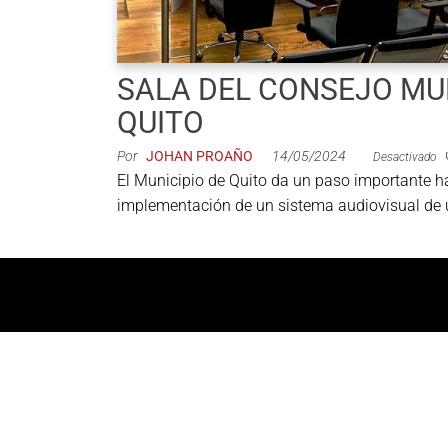
de productos
de las mejores
marcas del
mercado,
SALA DEL CONSEJO MUN
desde
QUITO
guitarras, bajos
y baterías
Por
JOHAN PROAÑO
14/05/2024
Desactivado
hasta
El Municipio de Quito da un paso importante h
amplificadores,
implementación de un sistema audiovisual de ú
mezcladores y
altavoces.
También
contamos con
una selección
de
instrumentos
de viento,
teclados y
accesorios
para satisfacer