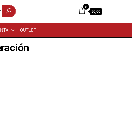
0
$0,00
ENTA
OUTLET
eración