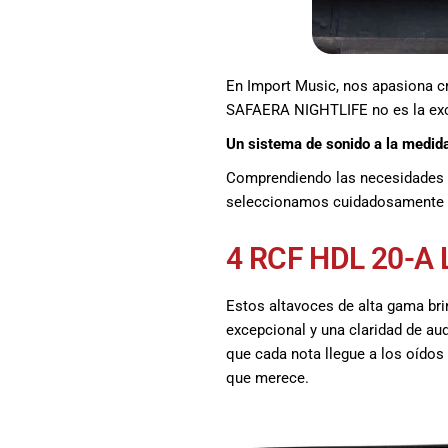
promociones
especiales
para nuestros
clientes. Ven a
En Import Music, nos apasiona cr
visitarnos en
SAFAERA NIGHTLIFE no es la ex
nuestra tienda
Un sistema de sonido a la medi
física en Quito,
o haz tu
Comprendiendo las necesidades d
compra en
seleccionamos cuidadosamente 
línea a través
de nuestra
4 RCF HDL 20-A L
página web y
recibe tu
pedido en la
Estos altavoces de alta gama br
comodidad de
excepcional y una claridad de au
tu hogar.
que cada nota llegue a los oídos 
¡Descubre el
que merece.
mundo de la
música con
Import Music