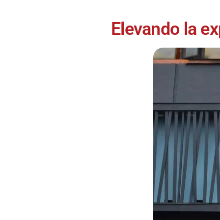
todas las
necesidades
musicales.
Elevando la e
Nuestro equipo
de expertos en
música está
aquí para
ayudarte a
encontrar el
instrumento o
equipo de
audio
adecuado para
ti, y ofrecerte el
mejor servicio
al cliente
posible.
Además,
ofrecemos
precios
competitivos y