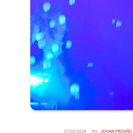
de productos
de las mejores
marcas del
mercado,
desde
guitarras, bajos
y baterías
hasta
amplificadores,
mezcladores y
altavoces.
También
contamos con
una selección
de
instrumentos
de viento,
teclados y
SAFAERA NIG
accesorios
para satisfacer
07/05/2024
Por
JOHAN PROAÑO