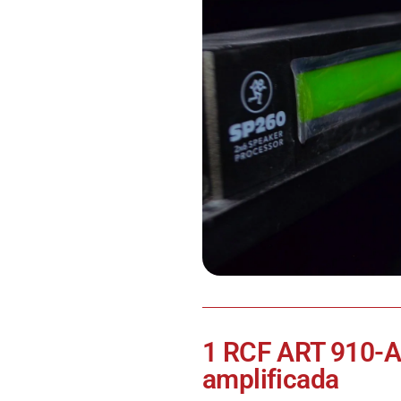
1 RCF ART 910-A 
amplificada