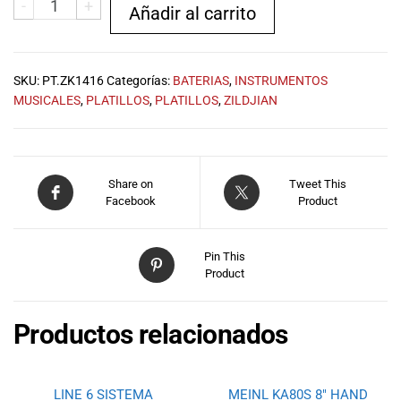
-
+
especiales
Añadir al carrito
para nuestros
clientes. Ven a
visitarnos en
SKU:
PT.ZK1416
Categorías:
BATERIAS
,
INSTRUMENTOS
nuestra tienda
MUSICALES
,
PLATILLOS
,
PLATILLOS
,
ZILDJIAN
física en Quito,
o haz tu
compra en
línea a través
de nuestra
Share on
Tweet This
Facebook
Product
página web y
recibe tu
pedido en la
Pin This
comodidad de
Product
tu hogar.
¡Descubre el
mundo de la
Productos relacionados
música con
Import Music
Ecuador!
LINE 6 SISTEMA
MEINL KA80S 8″ HAND