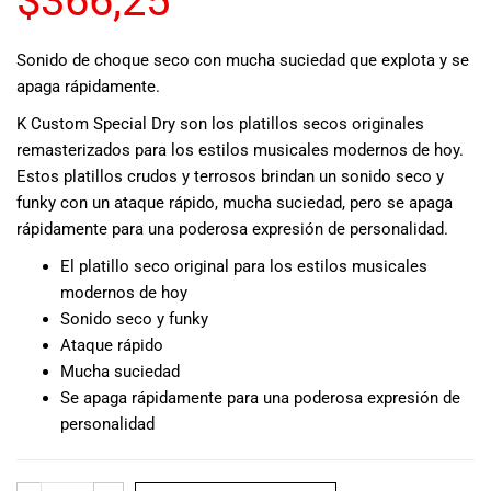
$
366,25
musicales.
Nuestro equipo
Sonido de choque seco con mucha suciedad que explota y se
de expertos en
apaga rápidamente.
música está
aquí para
K Custom Special Dry son los platillos secos originales
ayudarte a
remasterizados para los estilos musicales modernos de hoy.
encontrar el
Estos platillos crudos y terrosos brindan un sonido seco y
instrumento o
funky con un ataque rápido, mucha suciedad, pero se apaga
equipo de
rápidamente para una poderosa expresión de personalidad.
audio
adecuado para
El platillo seco original para los estilos musicales
ti, y ofrecerte el
modernos de hoy
mejor servicio
Sonido seco y funky
al cliente
Ataque rápido
posible.
Mucha suciedad
Además,
Se apaga rápidamente para una poderosa expresión de
ofrecemos
personalidad
precios
competitivos y
promociones