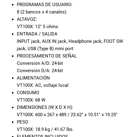
especiales
PROGRAMAS DE USUARIO:
para nuestros
8 (2 bancos x 4 canales)
clientes. Ven a
ALTAVOZ:
visitarnos en
VT100X: 12″ 5 ohms
nuestra tienda
ENTRADA / SALIDA
física en Quito,
INPUT jack, AUX IN jack, Headphone jack, FOOT SW
o haz tu
jack, USB (Type B) mini port
compra en
PROCESAMIENTO DE SEÑAL
línea a través
de nuestra
Conversión A/D: 24-bit
página web y
Conversión D/A: 24-bit
recibe tu
ALIMENTACIÓN
pedido en la
VT100X: AC, voltaje local
comodidad de
CONSUMO
tu hogar.
VT100X: 68 W
¡Descubre el
DIMENSIONES (W X D X H):
mundo de la
VT100X: 600 x 267 x 489 / 23.62″ x 10.51″ x 19.25″
música con
PESO
Import Music
VT100X: 18.9 kg / 41.67 lbs.
Ecuador!
ELEMENTOS INCLUIDOS