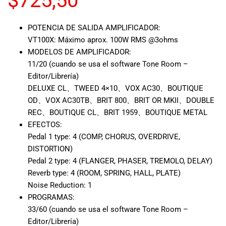
$
725,50
musicales.
Nuestro equipo
POTENCIA DE SALIDA AMPLIFICADOR:
de expertos en
VT100X: Máximo aprox. 100W RMS @3ohms
música está
MODELOS DE AMPLIFICADOR:
aquí para
ayudarte a
11/20 (cuando se usa el software Tone Room –
encontrar el
Editor/Librería)
instrumento o
DELUXE CL、TWEED 4×10、VOX AC30、BOUTIQUE
equipo de
OD、VOX AC30TB、BRIT 800、BRIT OR MKII、DOUBLE
audio
REC、BOUTIQUE CL、BRIT 1959、BOUTIQUE METAL
adecuado para
EFECTOS:
ti, y ofrecerte el
Pedal 1 type: 4 (COMP, CHORUS, OVERDRIVE,
mejor servicio
DISTORTION)
al cliente
Pedal 2 type: 4 (FLANGER, PHASER, TREMOLO, DELAY)
posible.
Reverb type: 4 (ROOM, SPRING, HALL, PLATE)
Además,
Noise Reduction: 1
ofrecemos
precios
PROGRAMAS:
competitivos y
33/60 (cuando se usa el software Tone Room –
promociones
Editor/Librería)