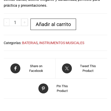
musicales.
práctica y presentaciones.
Nuestro equipo
de expertos en
música está
-
+
Añadir al carrito
aquí para
ayudarte a
encontrar el
instrumento o
Categorías:
BATERIAS
,
INSTRUMENTOS MUSICALES
equipo de
audio
adecuado para
ti, y ofrecerte el
Share on
Tweet This
mejor servicio
Facebook
Product
al cliente
posible.
Además,
Pin This
ofrecemos
Product
precios
competitivos y
promociones
DESCRIPCIÓN