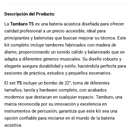
especiales
para nuestros
Descripción del Producto:
clientes. Ven a
visitarnos en
La
Tamburo T5
es una batería acústica diseñada para ofrecer
nuestra tienda
calidad profesional a un precio accesible, ideal para
física en Quito,
principiantes y bateristas que buscan mejorar su técnica. Este
o haz tu
kit completo incluye tambores fabricados con madera de
compra en
álamo, proporcionando un sonido cálido y balanceado que se
línea a través
adapta a diferentes géneros musicales. Su diseño robusto y
de nuestra
elegante asegura durabilidad y estilo, haciéndola perfecta para
página web y
recibe tu
sesiones de práctica, estudios y pequeños escenarios.
pedido en la
El set
T5
incluye un bombo de 22″, toms de diferentes
comodidad de
tamaños, tarola y hardware completo, con acabados
tu hogar.
modernos que destacan en cualquier espacio. Tamburo, una
¡Descubre el
marca reconocida por su innovación y excelencia en
mundo de la
instrumentos de percusión, garantiza que este kit sea una
música con
Import Music
opción confiable para iniciarse en el mundo de la batería
Ecuador!
acústica.