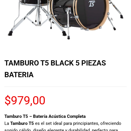
de las mejores
marcas del
mercado,
desde
guitarras, bajos
y baterías
hasta
amplificadores,
mezcladores y
altavoces.
TAMBURO T5 BLACK 5 PIEZAS
También
contamos con
BATERIA
una selección
de
instrumentos
$
979,00
de viento,
teclados y
accesorios
para satisfacer
Tamburo T5 – Batería Acústica Completa
todas las
La
Tamburo T5
es el set ideal para principiantes, ofreciendo
necesidades
sonido cálido, diseño elegante y durabilidad, perfecto para