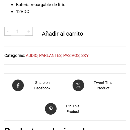
musicales.
Batería recargable de litio
Nuestro equipo
12VDC
de expertos en
música está
aquí para
-
+
Añadir al carrito
ayudarte a
encontrar el
instrumento o
equipo de
Categorías:
AUDIO
,
PARLANTES
,
PASIVOS
,
SKY
audio
adecuado para
ti, y ofrecerte el
mejor servicio
Share on
Tweet This
al cliente
Facebook
Product
posible.
Además,
ofrecemos
Pin This
Product
precios
competitivos y
promociones