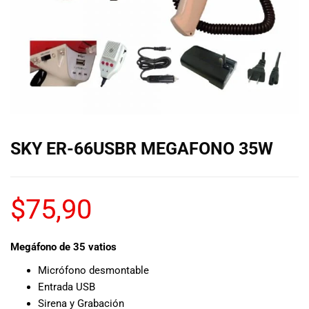
de las mejores
marcas del
mercado,
desde
guitarras, bajos
y baterías
hasta
amplificadores,
mezcladores y
altavoces.
SKY ER-66USBR MEGAFONO 35W
También
contamos con
una selección
de
$
75,90
instrumentos
de viento,
teclados y
Megáfono de 35 vatios
accesorios
Micrófono desmontable
para satisfacer
Entrada USB
todas las
Sirena y Grabación
necesidades