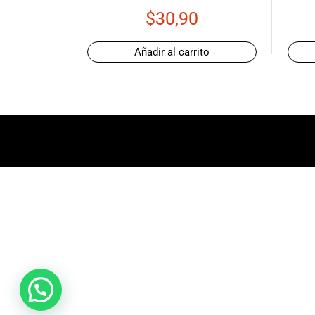
promociones
$
30,90
especiales
para nuestros
Añadir al carrito
clientes. Ven a
visitarnos en
nuestra tienda
física en Quito,
o haz tu
compra en
línea a través
de nuestra
página web y
recibe tu
pedido en la
comodidad de
tu hogar.
¡Descubre el
mundo de la
música con
Import Music