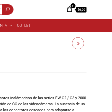
0
$0,00
ENTA
OUTLET
SENNHEISER
AUDIFONOS BT HEADSET
504577
sores inalámbricos de las series EW G2 / G3 y 2000
ción de CC de las videocámaras. La ausencia de un
ar los conectores deseados para adaptarse a