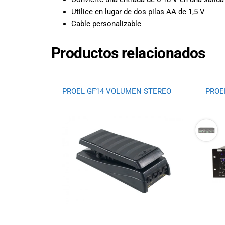
todas las
Utilice en lugar de dos pilas AA de 1,5 V
necesidades
musicales.
Cable personalizable
Nuestro equipo
de expertos en
Productos relacionados
música está
aquí para
ayudarte a
encontrar el
PROEL GF14 VOLUMEN STEREO
PROE
instrumento o
equipo de
audio
adecuado para
ti, y ofrecerte el
mejor servicio
al cliente
posible.
Además,
ofrecemos
precios
competitivos y