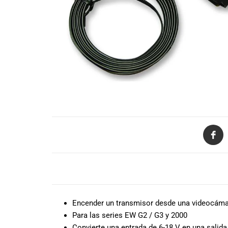
de productos
de las mejores
marcas del
mercado,
desde
guitarras, bajos
y baterías
hasta
amplificadores,
mezcladores y
altavoces.
También
contamos con
una selección
de
DESCRIPCIÓN
instrumentos
de viento,
teclados y
Encender un transmisor desde una videocám
accesorios
Para las series EW G2 / G3 y 2000
para satisfacer
Convierte una entrada de 6-18 V en una salida