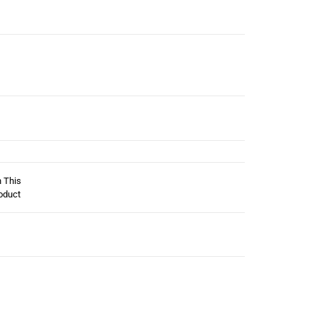
n This
oduct