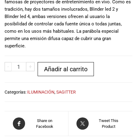
famosas de proyectores de entretenimiento en vivo. Como es
musicales.
tradición, hay dos tamaños involucrados, Blinder led 2 y
Nuestro equipo
Blinder led 4, ambas versiones ofrecen al usuario la
de expertos en
posibilidad de controlar cada fuente única o todas juntas,
música está
como en los usos más habituales. La parábola especial
aquí para
ayudarte a
permite una emisión difusa capaz de cubrir una gran
encontrar el
superficie.
instrumento o
equipo de
audio
-
+
Añadir al carrito
adecuado para
ti, y ofrecerte el
mejor servicio
al cliente
Categorías:
ILUMINACIÓN
,
SAGITTER
posible.
Además,
ofrecemos
precios
Share on
Tweet This
competitivos y
Facebook
Product
promociones