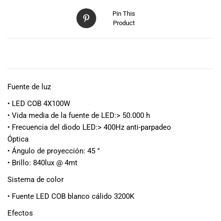
especiales
para nuestros
Pin This
Product
clientes. Ven a
visitarnos en
nuestra tienda
DESCRIPCIÓN
física en Quito,
o haz tu
compra en
Fuente de luz
línea a través
de nuestra
• LED COB 4X100W
página web y
• Vida media de la fuente de LED:> 50.000 h
recibe tu
• Frecuencia del diodo LED:> 400Hz anti-parpadeo
pedido en la
Óptica
comodidad de
• Ángulo de proyección: 45 °
tu hogar.
• Brillo: 840lux @ 4mt
¡Descubre el
mundo de la
Sistema de color
música con
• Fuente LED COB blanco cálido 3200K
Import Music
Ecuador!
Efectos