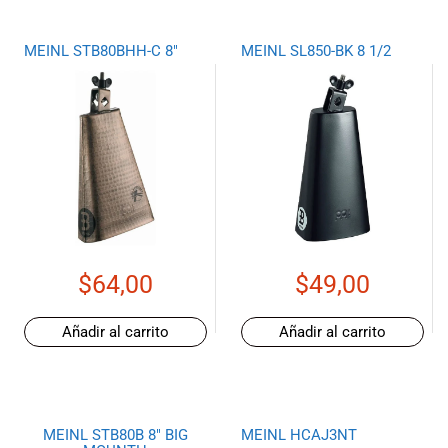
especiales
para nuestros
MEINL STB80BHH-C 8″
MEINL SL850-BK 8 1/2
clientes. Ven a
visitarnos en
nuestra tienda
física en Quito,
o haz tu
compra en
línea a través
de nuestra
página web y
recibe tu
pedido en la
$
64,00
$
49,00
comodidad de
tu hogar.
Añadir al carrito
Añadir al carrito
¡Descubre el
mundo de la
música con
Import Music
Ecuador!
MEINL STB80B 8″ BIG
MEINL HCAJ3NT