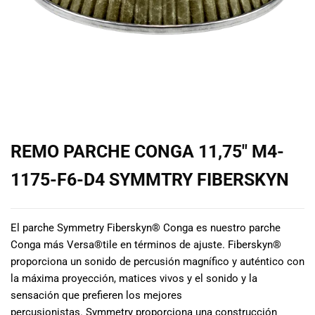
de las mejores
marcas del
mercado,
desde
guitarras, bajos
y baterías
hasta
amplificadores,
mezcladores y
altavoces.
REMO PARCHE CONGA 11,75″ M4-
También
contamos con
1175-F6-D4 SYMMTRY FIBERSKYN
una selección
de
instrumentos
El parche Symmetry Fiberskyn® Conga es nuestro parche
de viento,
Conga más Versa®tile en términos de ajuste. Fiberskyn®
teclados y
proporciona un sonido de percusión magnífico y auténtico con
accesorios
la máxima proyección, matices vivos y el sonido y la
para satisfacer
todas las
sensación que prefieren los mejores
necesidades
percusionistas. Symmetry proporciona una construcción