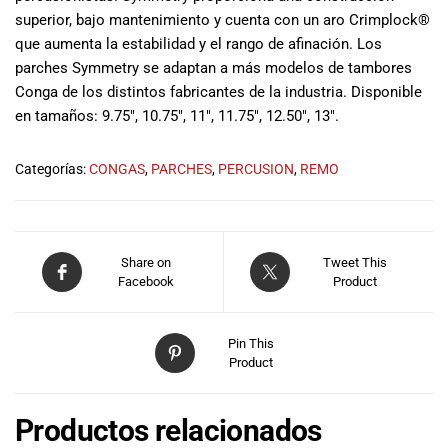
musicales.
superior, bajo mantenimiento y cuenta con un aro Crimplock®
Nuestro equipo
que aumenta la estabilidad y el rango de afinación. Los
de expertos en
parches Symmetry se adaptan a más modelos de tambores
música está
Conga de los distintos fabricantes de la industria. Disponible
aquí para
en tamaños: 9.75″, 10.75″, 11″, 11.75″, 12.50″, 13″.
ayudarte a
encontrar el
instrumento o
Categorías:
CONGAS
,
PARCHES
,
PERCUSION
,
REMO
equipo de
audio
adecuado para
ti, y ofrecerte el
Share on
Tweet This
mejor servicio
Facebook
Product
al cliente
posible.
Además,
Pin This
Product
ofrecemos
precios
competitivos y
Productos relacionados
promociones