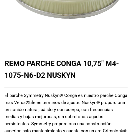
de las mejores
marcas del
mercado,
desde
guitarras, bajos
y baterías
hasta
amplificadores,
mezcladores y
altavoces.
REMO PARCHE CONGA 10,75″ M4-
También
contamos con
1075-N6-D2 NUSKYN
una selección
de
instrumentos
El parche Symmetry Nuskyn® Conga es nuestro parche Conga
de viento,
más Versa®tile en términos de ajuste.
Nuskyn® proporciona
teclados y
un sonido natural, cálido y con cuerpo, con frecuencias
accesorios
medias y bajas mejoradas, sin sobretonos agudos
para satisfacer
todas las
persistentes.
Symmetry proporciona una construcción
necesidades
superior, bajo mantenimiento y cuenta con un aro Crimplock®