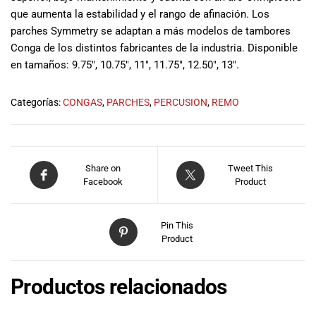
musicales.
que aumenta la estabilidad y el rango de afinación.
Los
Nuestro equipo
parches Symmetry se adaptan a más modelos de tambores
de expertos en
Conga de los distintos fabricantes de la industria.
Disponible
música está
en tamaños: 9.75″, 10.75″, 11″, 11.75″, 12.50″, 13″.
aquí para
ayudarte a
Categorías:
CONGAS
,
PARCHES
,
PERCUSION
,
REMO
encontrar el
instrumento o
equipo de
audio
adecuado para
Share on
Tweet This
ti, y ofrecerte el
Facebook
Product
mejor servicio
al cliente
Pin This
posible.
Product
Además,
ofrecemos
precios
Productos relacionados
competitivos y
promociones