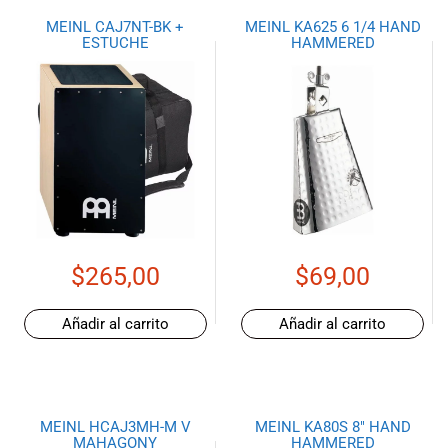
especiales
MEINL CAJ7NT-BK +
MEINL KA625 6 1/4 HAND
para nuestros
ESTUCHE
HAMMERED
clientes. Ven a
visitarnos en
nuestra tienda
física en Quito,
o haz tu
compra en
línea a través
de nuestra
página web y
recibe tu
$
265,00
$
69,00
pedido en la
comodidad de
tu hogar.
Añadir al carrito
Añadir al carrito
¡Descubre el
mundo de la
música con
Import Music
Ecuador!
MEINL HCAJ3MH-M V
MEINL KA80S 8″ HAND
MAHAGONY
HAMMERED