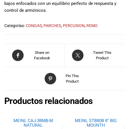
bajos enfocados con un equilibrio perfecto de respuesta y
musicales.
control de armónicos.
Nuestro equipo
de expertos en
música está
Categorías:
CONGAS
,
PARCHES
,
PERCUSION
,
REMO
aquí para
ayudarte a
encontrar el
instrumento o
Share on
Tweet This
equipo de
Facebook
Product
audio
adecuado para
ti, y ofrecerte el
Pin This
mejor servicio
Product
al cliente
posible.
Productos relacionados
Además,
ofrecemos
precios
competitivos y
MEINL CAJ-3BMB-M
MEINL STB80B 8″ BIG
promociones
NATURAL
MOUNTH