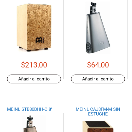
especiales
para nuestros
clientes. Ven a
visitarnos en
nuestra tienda
física en Quito,
o haz tu
compra en
línea a través
de nuestra
$
213,00
$
64,00
página web y
recibe tu
Añadir al carrito
Añadir al carrito
pedido en la
comodidad de
tu hogar.
¡Descubre el
mundo de la
MEINL STB80BHH-C 8″
MEINL CAJ3FM-M SIN
música con
ESTUCHE
Import Music
Ecuador!