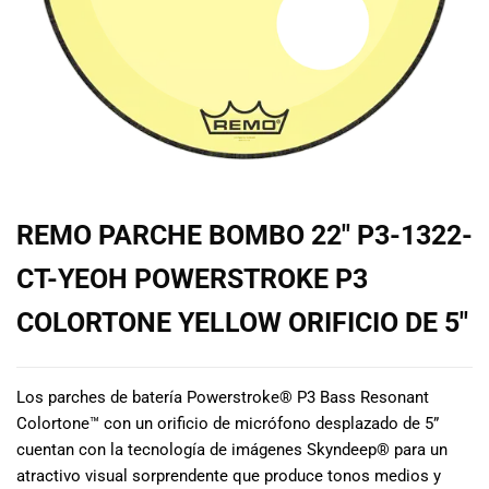
de las mejores
marcas del
mercado,
desde
guitarras, bajos
y baterías
hasta
amplificadores,
mezcladores y
altavoces.
REMO PARCHE BOMBO 22″ P3-1322-
También
contamos con
CT-YEOH POWERSTROKE P3
una selección
de
COLORTONE YELLOW ORIFICIO DE 5″
instrumentos
de viento,
teclados y
Los parches de batería Powerstroke® P3 Bass Resonant
accesorios
Colortone™ con un orificio de micrófono desplazado de 5”
para satisfacer
cuentan con la tecnología de imágenes Skyndeep® para un
todas las
atractivo visual sorprendente que produce tonos medios y
necesidades