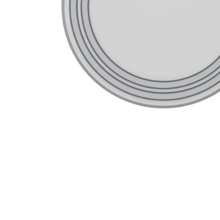
de productos
de las mejores
marcas del
mercado,
desde
guitarras, bajos
y baterías
hasta
amplificadores,
mezcladores y
altavoces.
También
contamos con
una selección
de
instrumentos
de viento,
teclados y
accesorios
para satisfacer