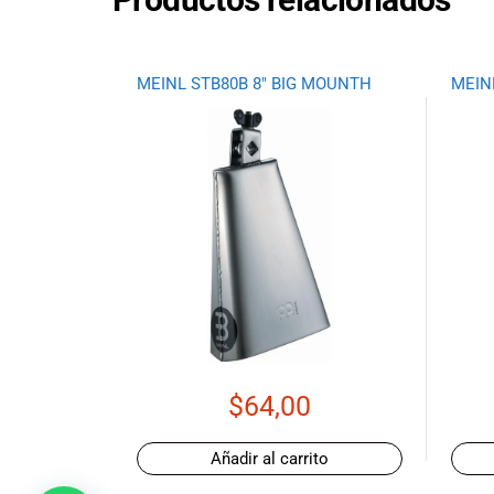
promociones
especiales
para nuestros
MEINL STB80B 8″ BIG MOUNTH
MEINL
clientes. Ven a
visitarnos en
nuestra tienda
física en Quito,
o haz tu
compra en
línea a través
de nuestra
página web y
recibe tu
pedido en la
comodidad de
tu hogar.
$
64,00
¡Descubre el
mundo de la
música con
Añadir al carrito
Import Music