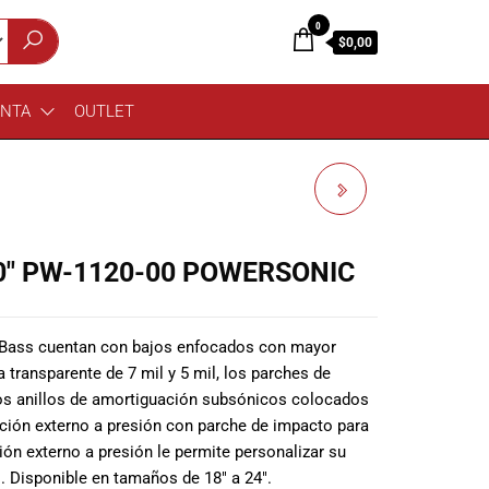
0
$0,00
ENTA
OUTLET
MEINL MCC1134IS
CONGA 11"3/4
″ PW-1120-00 POWERSONIC
 Bass cuentan con bajos enfocados con mayor
 transparente de 7 mil y 5 mil, los parches de
s anillos de amortiguación subsónicos colocados
ción externo a presión con parche de impacto para
ón externo a presión le permite personalizar su
. Disponible en tamaños de 18″ a 24″.