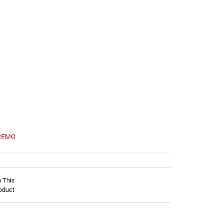
REMO
n This
oduct