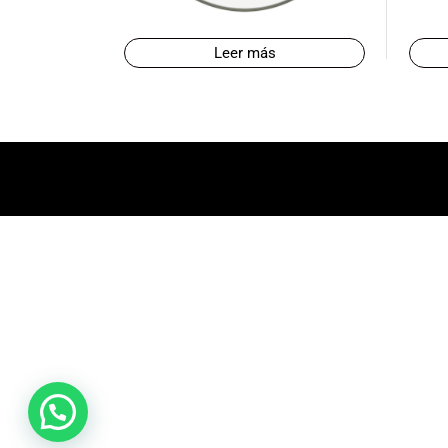
promociones
especiales
Leer más
para nuestros
clientes. Ven a
visitarnos en
nuestra tienda
física en Quito,
o haz tu
compra en
línea a través
de nuestra
página web y
recibe tu
pedido en la
comodidad de
tu hogar.
¡Descubre el
mundo de la
música con
Import Music