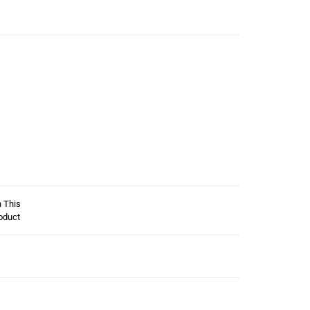
n This
oduct