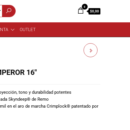
0
$0,00
ENTA
OUTLET
REMO BE-0312-CT-YE
EMPEROR 12″
MPEROR 16″
oyección, tono y durabilidad potentes
ntada Skyndeep® de Remo
7 mil en el aro de marcha Crimplock® patentado por