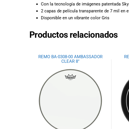
todas las
Con la tecnología de imágenes patentada S
necesidades
2 capas de película transparente de 7 mil e
musicales.
Disponible en un vibrante color Gris
Nuestro equipo
de expertos en
Productos relacionados
música está
aquí para
ayudarte a
encontrar el
REMO BA-0308-00 AMBASSADOR
RE
instrumento o
CLEAR 8″
equipo de
audio
adecuado para
ti, y ofrecerte el
mejor servicio
al cliente
posible.
Además,
ofrecemos
precios
competitivos y