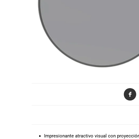
de productos
de las mejores
marcas del
mercado,
desde
guitarras, bajos
y baterías
hasta
amplificadores,
mezcladores y
altavoces.
También
contamos con
una selección
de
instrumentos
de viento,
DESCRIPCIÓN
teclados y
accesorios
para satisfacer
Impresionante atractivo visual con proyección