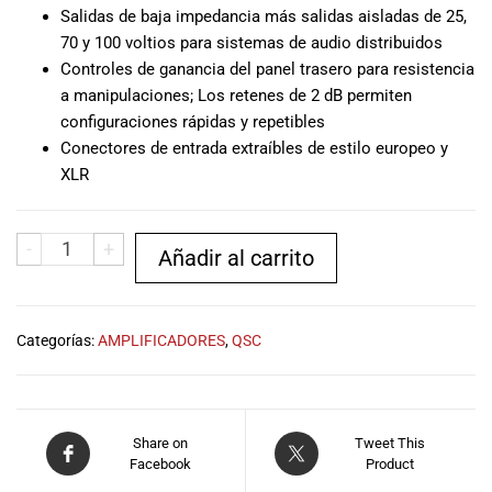
Salidas de baja impedancia más salidas aisladas de 25,
musicales.
Nuestro equipo
70 y 100 voltios para sistemas de audio distribuidos
de expertos en
Controles de ganancia del panel trasero para resistencia
música está
a manipulaciones; Los retenes de 2 dB permiten
aquí para
configuraciones rápidas y repetibles
ayudarte a
Conectores de entrada extraíbles de estilo europeo y
encontrar el
XLR
instrumento o
equipo de
audio
-
+
Añadir al carrito
adecuado para
ti, y ofrecerte el
mejor servicio
al cliente
Categorías:
AMPLIFICADORES
,
QSC
posible.
Además,
ofrecemos
precios
Share on
Tweet This
competitivos y
Facebook
Product
promociones