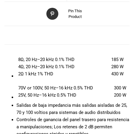
especiales
para nuestros
Pin This
clientes. Ven a
Product
visitarnos en
nuestra tienda
física en Quito,
DESCRIPCIÓN
o haz tu
compra en
línea a través
8Ω, 20 Hz–20 kHz 0.1% THD
185 W
de nuestra
4Ω, 20 Hz–20 kHz 0.1% THD
280 W
página web y
2Ω 1 kHz 1% THD
430 W
recibe tu
pedido en la
comodidad de
70V or 100V, 50 Hz–16 kHz 0.5% THD
300 W
tu hogar.
25V, 50 Hz–16 kHz 0.5% THD
200 W
¡Descubre el
Salidas de baja impedancia más salidas aisladas de 25,
mundo de la
70 y 100 voltios para sistemas de audio distribuidos
música con
Controles de ganancia del panel trasero para resistencia
Import Music
a manipulaciones; Los retenes de 2 dB permiten
Ecuador!
configuraciones rápidas y repetibles