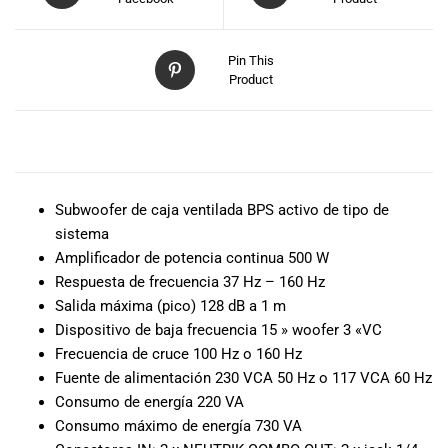
especiales
para nuestros
clientes. Ven a
Pin This
visitarnos en
Product
nuestra tienda
física en Quito,
o haz tu
DESCRIPCIÓN
compra en
línea a través
de nuestra
Subwoofer de caja ventilada BPS activo de tipo de
página web y
sistema
recibe tu
Amplificador de potencia continua 500 W
pedido en la
Respuesta de frecuencia 37 Hz – 160 Hz
comodidad de
Salida máxima (pico) 128 dB a 1 m
tu hogar.
Dispositivo de baja frecuencia 15 » woofer 3 «VC
¡Descubre el
Frecuencia de cruce 100 Hz o 160 Hz
mundo de la
Fuente de alimentación 230 VCA 50 Hz o 117 VCA 60 Hz
música con
Consumo de energía 220 VA
Import Music
Ecuador!
Consumo máximo de energía 730 VA