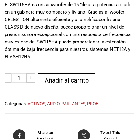
musicales.
El SW115HA es un subwoofer de 15 ”de alta potencia alojado
Nuestro equipo
en un gabinete muy compacto y liviano. Gracias al woofer
de expertos en
CELESTION altamente eficiente y al amplificador liviano
música está
CLASS D de nuevo diseño, puede proporcionar un nivel de
aquí para
presión sonora excepcional con una respuesta de frecuencia
ayudarte a
muy extendida. SW115HA puede proporcionar la extensión
encontrar el
óptima de baja frecuencia para nuestros sistemas NET12A y
instrumento o
FLASH12HA.
equipo de
audio
adecuado para
-
+
Añadir al carrito
ti, y ofrecerte el
mejor servicio
al cliente
posible.
Categorías:
ACTIVOS
,
AUDIO
,
PARLANTES
,
PROEL
Además,
ofrecemos
precios
competitivos y
Share on
Tweet This
promociones
Facebook
Product