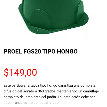
de las mejores
marcas del
mercado,
desde
guitarras, bajos
y baterías
hasta
amplificadores,
mezcladores y
altavoces.
PROEL FGS20 TIPO HONGO
También
contamos con
una selección
de
$
149,00
instrumentos
de viento,
teclados y
Este particular altavoz tipo hongo garantiza una completa
accesorios
difusión del sonido a 360 grados manteniendo un camuflaje
para satisfacer
completo del ambiente del jardín. La instalación debe ser
todas las
subterránea como se muestra aquí.
necesidades