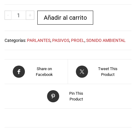
musicales.
Nuestro equipo
-
+
Añadir al carrito
de expertos en
música está
aquí para
ayudarte a
Categorías:
PARLANTES
,
PASIVOS
,
PROEL
,
SONIDO AMBIENTAL
encontrar el
instrumento o
equipo de
audio
Share on
Tweet This
adecuado para
Facebook
Product
ti, y ofrecerte el
mejor servicio
al cliente
Pin This
posible.
Product
Además,
ofrecemos
precios
DESCRIPCIÓN
competitivos y
promociones