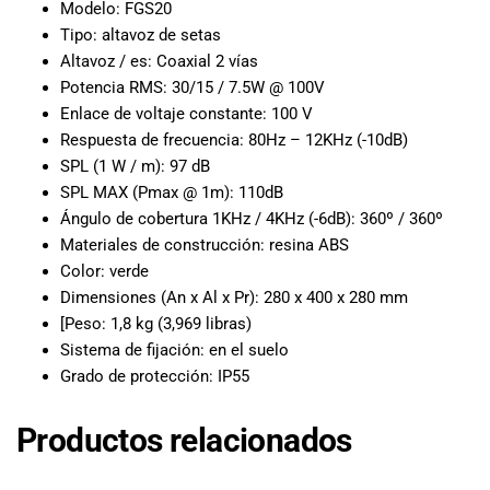
especiales
Modelo: FGS20
para nuestros
Tipo: altavoz de setas
clientes. Ven a
Altavoz / es: Coaxial 2 vías
visitarnos en
Potencia RMS: 30/15 / 7.5W @ 100V
nuestra tienda
Enlace de voltaje constante: 100 V
física en Quito,
Respuesta de frecuencia: 80Hz – 12KHz (-10dB)
o haz tu
SPL (1 W / m): 97 dB
compra en
SPL MAX (Pmax @ 1m): 110dB
línea a través
Ángulo de cobertura 1KHz / 4KHz (-6dB): 360º / 360º
de nuestra
Materiales de construcción: resina ABS
página web y
Color: verde
recibe tu
pedido en la
Dimensiones (An x Al x Pr): 280 x 400 x 280 mm
comodidad de
[Peso: 1,8 kg (3,969 libras)
tu hogar.
Sistema de fijación: en el suelo
¡Descubre el
Grado de protección: IP55
mundo de la
música con
Productos relacionados
Import Music
Ecuador!