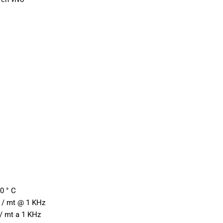
0 ° C
F / mt @ 1 KHz
 / mt a 1 KHz