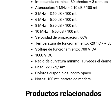
Impedancia nominal: 80 ohmios ± 3 ohmios
promociones
Atenuación: 1 MHz = 2,10 dB / 100 mt
especiales
3 MHz = 3,60 dB / 100 mt
para nuestros
6 MHz = 5,00 dB / 100 mt
clientes. Ven a
8 MHz = 5,80 dB / 100 mt
visitarnos en
nuestra tienda
10 MHz = 6,50 dB / 100 mt
física en Quito,
Velocidad de propagación: 66%
o haz tu
Temperatura de funcionamiento: -20 ° C / + 80
compra en
Voltaje de funcionamiento: 700 V CA
línea a través
1000 V CC
de nuestra
Radio de curvatura mínimo: 18 veces el diáme
página web y
Peso: 223 kg / Km
recibe tu
Colores disponibles: negro opaco
pedido en la
Notas: 100 mt. carrete de madera
comodidad de
tu hogar.
¡Descubre el
Productos relacionados
mundo de la
música con
Import Music