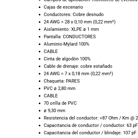
todas las
Cajas de escenario
necesidades
musicales.
Conductores: Cobre desnudo
Nuestro equipo
24 AWG = 28 x 0,10 mm (0,22 mm²)
de expertos en
Aislamiento: XLPE ø 1 mm
música está
Pantalla: CONDUCTORES
aquí para
Aluminio-Mylard 100%
ayudarte a
CABLE
encontrar el
Cinta de algodón 100%
instrumento o
Cable de drenaje: cobre estañado
equipo de
24 AWG = 7 x 0,18 mm (0,22 mm²)
audio
Chaqueta: PARES
adecuado para
PVC ø 2,80 mm
ti, y ofrecerte el
mejor servicio
CABLE
al cliente
70 orilla de PVC
posible.
ø 9,30 mm
Además,
Resistencia del conductor: <87 Ohm / Km @ 2
ofrecemos
Capacitancia de conductor / conductor: 63 p
precios
Capacitancia del conductor / blindaje: 107 pF
competitivos y