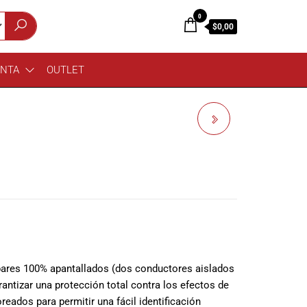
0
$0,00
ENTA
OUTLET
PROEL CMN16
 pares 100% apantallados (dos conductores aislados
arantizar una protección total contra los efectos de
reados para permitir una fácil identificación