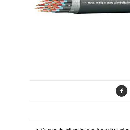
de productos
de las mejores
marcas del
mercado,
desde
guitarras, bajos
y baterías
hasta
amplificadores,
mezcladores y
altavoces.
También
contamos con
una selección
de
instrumentos
de viento,
teclados y
DESCRIPCIÓN
accesorios
para satisfacer
Campos de aplicación: monitoreo de eventos 