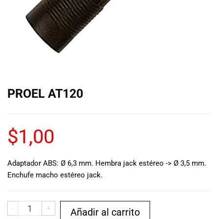
de las mejores
marcas del
mercado,
desde
guitarras, bajos
y baterías
hasta
amplificadores,
mezcladores y
PROEL AT120
altavoces.
También
contamos con
una selección
$
1,00
de
instrumentos
de viento,
Adaptador ABS: Ø 6,3 mm. Hembra jack estéreo -> Ø 3,5 mm.
teclados y
Enchufe macho estéreo jack.
accesorios
para satisfacer
todas las
-
+
Añadir al carrito
necesidades