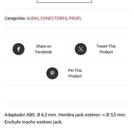
musicales.
Nuestro equipo
de expertos en
Categorías:
AUDIO
,
CONECTORES
,
PROEL
música está
aquí para
ayudarte a
encontrar el
Share on
Tweet This
instrumento o
Facebook
Product
equipo de
audio
adecuado para
Pin This
Product
ti, y ofrecerte el
mejor servicio
al cliente
posible.
DESCRIPCIÓN
Además,
ofrecemos
Adaptador ABS: Ø 6,3 mm. Hembra jack estéreo -> Ø 3,5 mm.
precios
Enchufe macho estéreo jack.
competitivos y
promociones