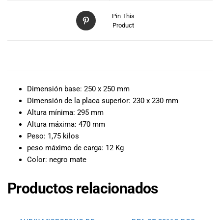
especiales
para nuestros
Pin This
clientes. Ven a
Product
visitarnos en
nuestra tienda
física en Quito,
DESCRIPCIÓN
o haz tu
compra en
Dimensión base: 250 x 250 mm
línea a través
de nuestra
Dimensión de la placa superior: 230 x 230 mm
página web y
Altura mínima: 295 mm
recibe tu
Altura máxima: 470 mm
pedido en la
Peso: 1,75 kilos
comodidad de
peso máximo de carga: 12 Kg
tu hogar.
Color: negro mate
¡Descubre el
mundo de la
Productos relacionados
música con
Import Music
Ecuador!