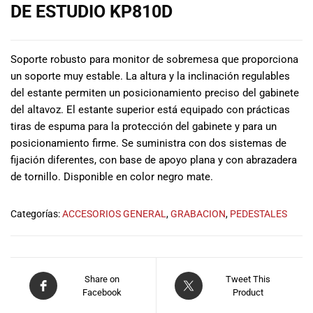
DE ESTUDIO KP810D
musicales.
Nuestro equipo
de expertos en
música está
Soporte robusto para monitor de sobremesa que proporciona
aquí para
un soporte muy estable. La altura y la inclinación regulables
ayudarte a
del estante permiten un posicionamiento preciso del gabinete
encontrar el
del altavoz. El estante superior está equipado con prácticas
instrumento o
tiras de espuma para la protección del gabinete y para un
equipo de
posicionamiento firme. Se suministra con dos sistemas de
audio
fijación diferentes, con base de apoyo plana y con abrazadera
adecuado para
de tornillo. Disponible en color negro mate.
ti, y ofrecerte el
mejor servicio
al cliente
Categorías:
ACCESORIOS GENERAL
,
GRABACION
,
PEDESTALES
posible.
Además,
ofrecemos
precios
Share on
Tweet This
competitivos y
Facebook
Product
promociones