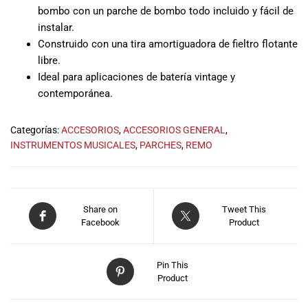
musicales.
bombo con un parche de bombo todo incluido y fácil de
Nuestro equipo
instalar.
de expertos en
Construido con una tira amortiguadora de fieltro flotante
música está
libre.
aquí para
Ideal para aplicaciones de batería vintage y
ayudarte a
contemporánea.
encontrar el
instrumento o
Categorías:
ACCESORIOS
,
ACCESORIOS GENERAL
,
equipo de
INSTRUMENTOS MUSICALES
,
PARCHES
,
REMO
audio
adecuado para
ti, y ofrecerte el
mejor servicio
al cliente
Share on
Tweet This
posible.
Facebook
Product
Además,
ofrecemos
Pin This
precios
Product
competitivos y
promociones