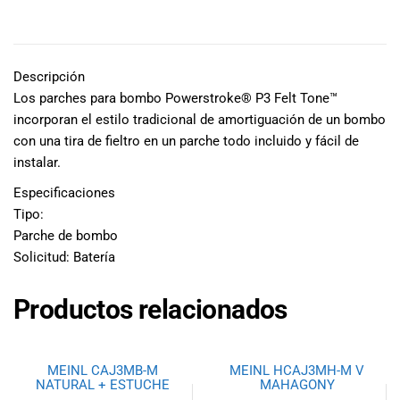
especiales
DESCRIPCIÓN
para nuestros
clientes. Ven a
visitarnos en
Descripción
nuestra tienda
Los parches para bombo Powerstroke® P3 Felt Tone™
física en Quito,
incorporan el estilo tradicional de amortiguación de un bombo
o haz tu
con una tira de fieltro en un parche todo incluido y fácil de
compra en
instalar.
línea a través
de nuestra
Especificaciones
página web y
Tipo:
recibe tu
Parche de bombo
pedido en la
Solicitud: Batería
comodidad de
tu hogar.
¡Descubre el
Productos relacionados
mundo de la
música con
Import Music
MEINL CAJ3MB-M
MEINL HCAJ3MH-M V
Ecuador!
NATURAL + ESTUCHE
MAHAGONY