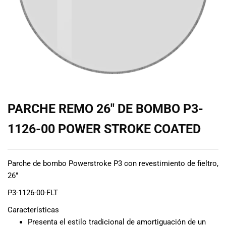
de las mejores
marcas del
mercado,
desde
guitarras, bajos
y baterías
hasta
amplificadores,
mezcladores y
altavoces.
PARCHE REMO 26″ DE BOMBO P3-
También
contamos con
1126-00 POWER STROKE COATED
una selección
de
instrumentos
Parche de bombo Powerstroke P3 con revestimiento de fieltro,
de viento,
26″
teclados y
accesorios
P3-1126-00-FLT
para satisfacer
Características
todas las
Presenta el estilo tradicional de amortiguación de un
necesidades