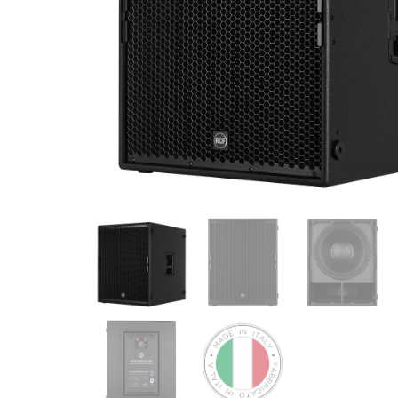
de productos
de las mejores
marcas del
mercado,
desde
guitarras, bajos
y baterías
hasta
amplificadores,
mezcladores y
altavoces.
También
contamos con
una selección
de
instrumentos
de viento,
teclados y
accesorios
para satisfacer