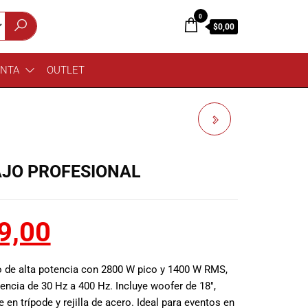
0
$0,00
ENTA
OUTLET
RCF ART 735-A MK5
PARLANTE ACTIVO
AJO PROFESIONAL
9,00
 de alta potencia con 2800 W pico y 1400 W RMS,
ncia de 30 Hz a 400 Hz. Incluye woofer de 18″,
en trípode y rejilla de acero. Ideal para eventos en