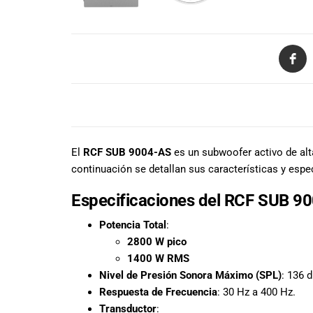
todas las
necesidades
musicales.
Nuestro equipo
de expertos en
música está
aquí para
ayudarte a
DESCRIPCIÓN
encontrar el
instrumento o
El
RCF SUB 9004-AS
es un subwoofer activo de alt
equipo de
continuación se detallan sus características y espe
audio
adecuado para
Especificaciones del RCF SUB 9
ti, y ofrecerte el
mejor servicio
Potencia Total
:
al cliente
2800 W pico
posible.
1400 W RMS
Además,
Nivel de Presión Sonora Máximo (SPL)
: 136 d
ofrecemos
Respuesta de Frecuencia
: 30 Hz a 400 Hz.
precios
Transductor
:
competitivos y