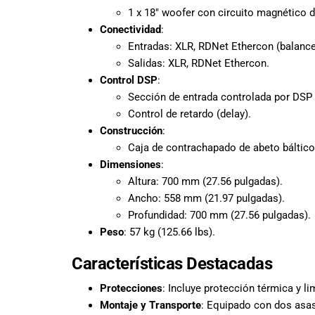
promociones
1 x 18″ woofer con circuito magnético d
especiales
Conectividad
:
para nuestros
Entradas: XLR, RDNet Ethercon (balanc
clientes. Ven a
Salidas: XLR, RDNet Ethercon.
visitarnos en
Control DSP
:
nuestra tienda
Sección de entrada controlada por DSP 
física en Quito,
Control de retardo (delay).
o haz tu
Construcción
:
compra en
Caja de contrachapado de abeto báltico,
línea a través
Dimensiones
:
de nuestra
Altura: 700 mm (27.56 pulgadas).
página web y
recibe tu
Ancho: 558 mm (21.97 pulgadas).
pedido en la
Profundidad: 700 mm (27.56 pulgadas).
comodidad de
Peso
: 57 kg (125.66 lbs).
tu hogar.
¡Descubre el
Características Destacadas
mundo de la
Protecciones
: Incluye protección térmica y li
música con
Montaje y Transporte
: Equipado con dos asas
Import Music