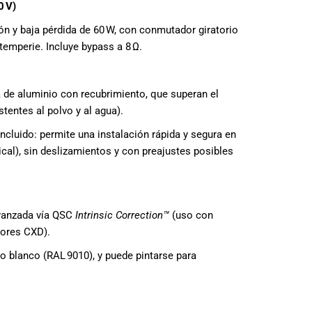
0 V)
n y baja pérdida de 60 W, con conmutador giratorio
temperie. Incluye bypass a 8 Ω.
a de aluminio con recubrimiento, que superan el
stentes al polvo y al agua).
ncluido: permite una instalación rápida y segura en
ical), sin deslizamientos y con preajustes posibles
vanzada vía QSC
Intrinsic Correction™
(uso con
dores CXD).
o blanco (RAL 9010), y puede pintarse para