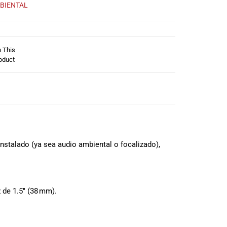
BIENTAL
n This
oduct
instalado (ya sea audio ambiental o focalizado),
 de 1.5″ (38 mm).