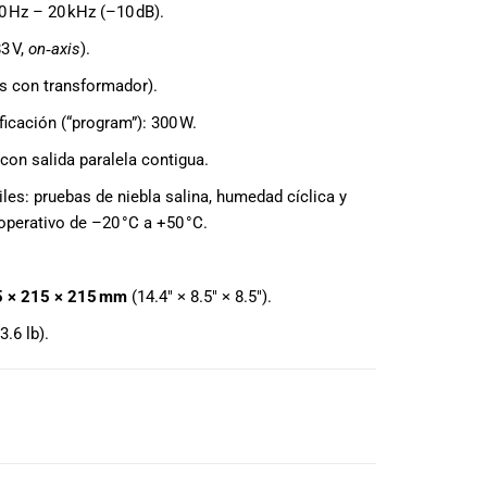
0 Hz – 20 kHz (–10 dB).
3 V,
on‑axis
).
s con transformador).
cación (“program”): 300 W.
on salida paralela contigua.
iles: pruebas de niebla salina, humedad cíclica y
perativo de –20 °C a +50 °C.
 × 215 × 215 mm
(14.4″ × 8.5″ × 8.5″).
3.6 lb).