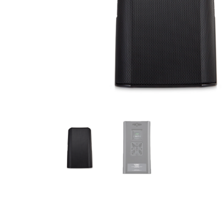
de productos
de las mejores
marcas del
mercado,
desde
guitarras, bajos
y baterías
hasta
amplificadores,
mezcladores y
altavoces.
También
contamos con
una selección
de
instrumentos
de viento,
teclados y
accesorios
para satisfacer