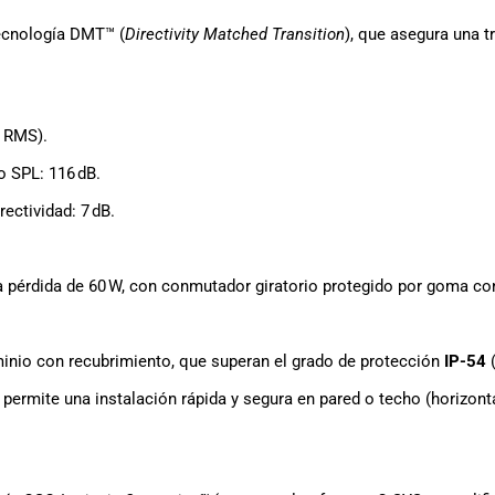
tecnología DMT™ (
Directivity Matched Transition
), que asegura una t
 RMS).
o SPL: 116 dB.
rectividad: 7 dB.
 pérdida de 60 W, con conmutador giratorio protegido por goma cont
minio con recubrimiento, que superan el grado de protección
IP-54
(
 permite una instalación rápida y segura en pared o techo (horizonta