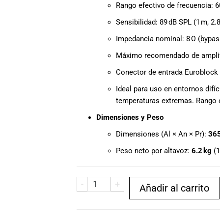
Rango efectivo de frecuencia: 6
Sensibilidad: 89 dB SPL (1 m, 2.8
Impedancia nominal: 8 Ω (bypas
Máximo recomendado de amplifi
Conector de entrada Euroblock c
Ideal para uso en entornos difíc
temperaturas extremas. Rango o
Dimensiones y Peso
Dimensiones (Al × An × Pr):
365
Peso neto por altavoz:
6.2 kg
(1
-
+
Añadir al carrito