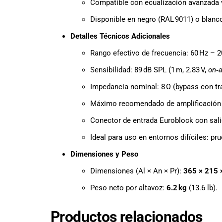
Compatible con ecualización avanzada
Disponible en negro (RAL 9011) o blanco
Detalles Técnicos Adicionales
Rango efectivo de frecuencia: 60 Hz – 2
Sensibilidad: 89 dB SPL (1 m, 2.83 V,
on‑a
Impedancia nominal: 8 Ω (bypass con tr
Máximo recomendado de amplificación (
Conector de entrada Euroblock con sali
Ideal para uso en entornos difíciles: p
Dimensiones y Peso
Dimensiones (Al × An × Pr):
365 × 215
Peso neto por altavoz:
6.2 kg
(13.6 lb).
Productos relacionados