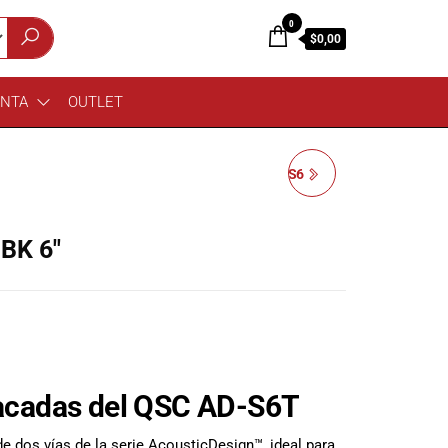
0
$0,00
ENTA
OUTLET
QSC CAJA PASIVA AD-S6
WH 6"
BK 6″
tacadas del QSC AD-S6T
de dos vías de la serie AcousticDesign™, ideal para