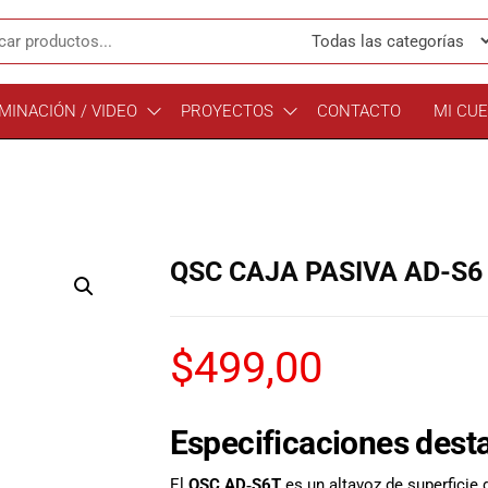
MINACIÓN / VIDEO
PROYECTOS
CONTACTO
MI CU
QSC CAJA PASIVA AD-S6 
$
499,00
Especificaciones des
El
QSC AD‑S6T
es un altavoz de superficie 