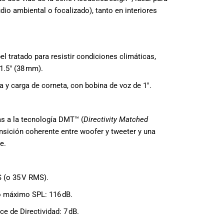
dio ambiental o focalizado), tanto en interiores
l tratado para resistir condiciones climáticas,
1.5″ (38 mm).
 y carga de corneta, con bobina de voz de 1″.
as a la tecnología DMT™ (
Directivity Matched
ansición coherente entre woofer y tweeter y una
e.
 (o 35 V RMS).
co máximo SPL: 116 dB.
ice de Directividad: 7 dB.