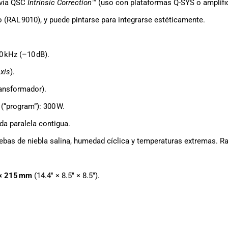
 vía QSC
Intrinsic Correction™
(uso con plataformas Q-SYS o amplifi
 (RAL 9010), y puede pintarse para integrarse estéticamente.
0 kHz (–10 dB).
xis
).
ansformador).
“program”): 300 W.
da paralela contigua.
ruebas de niebla salina, humedad cíclica y temperaturas extremas. R
 × 215 mm
(14.4″ × 8.5″ × 8.5″).