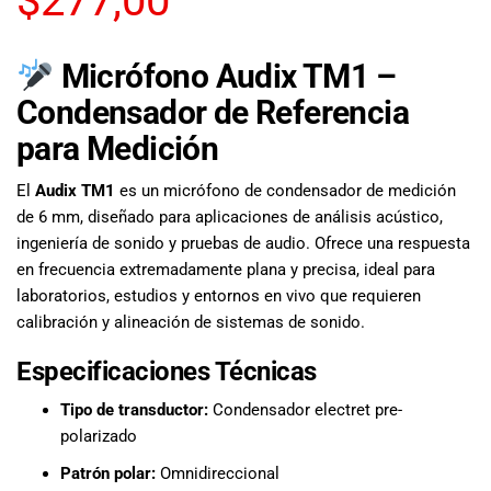
$
277,00
musicales.
Nuestro equipo
de expertos en
Micrófono Audix TM1 –
música está
Condensador de Referencia
aquí para
ayudarte a
para Medición
encontrar el
instrumento o
El
Audix TM1
es un micrófono de condensador de medición
equipo de
de 6 mm, diseñado para aplicaciones de análisis acústico,
audio
ingeniería de sonido y pruebas de audio. Ofrece una respuesta
adecuado para
en frecuencia extremadamente plana y precisa, ideal para
ti, y ofrecerte el
laboratorios, estudios y entornos en vivo que requieren
mejor servicio
calibración y alineación de sistemas de sonido.
al cliente
posible.
Especificaciones Técnicas
Además,
ofrecemos
Tipo de transductor:
Condensador electret pre-
precios
polarizado
competitivos y
Patrón polar:
Omnidireccional
promociones