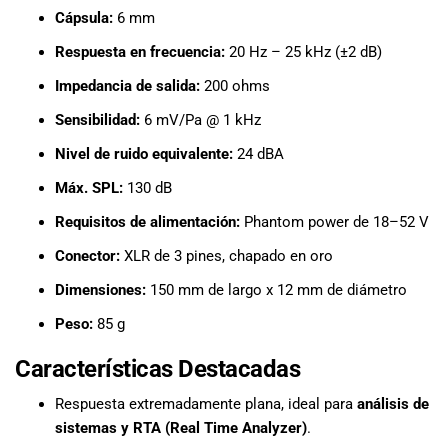
especiales
Cápsula:
6 mm
para nuestros
clientes. Ven a
Respuesta en frecuencia:
20 Hz – 25 kHz (±2 dB)
visitarnos en
Impedancia de salida:
200 ohms
nuestra tienda
física en Quito,
Sensibilidad:
6 mV/Pa @ 1 kHz
o haz tu
Nivel de ruido equivalente:
24 dBA
compra en
línea a través
Máx. SPL:
130 dB
de nuestra
Requisitos de alimentación:
Phantom power de 18–52 V
página web y
recibe tu
Conector:
XLR de 3 pines, chapado en oro
pedido en la
Dimensiones:
150 mm de largo x 12 mm de diámetro
comodidad de
tu hogar.
Peso:
85 g
¡Descubre el
mundo de la
Características Destacadas
música con
Import Music
Respuesta extremadamente plana, ideal para
análisis de
Ecuador!
sistemas y RTA (Real Time Analyzer)
.