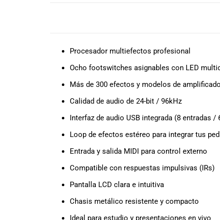
todas las
necesidades
DESCRIPCIÓN
musicales.
Nuestro equipo
de expertos en
Procesador multiefectos profesional
música está
aquí para
Ocho footswitches asignables con LED multi
ayudarte a
Más de 300 efectos y modelos de amplificado
encontrar el
instrumento o
Calidad de audio de 24-bit / 96kHz
equipo de
Interfaz de audio USB integrada (8 entradas / 
audio
adecuado para
Loop de efectos estéreo para integrar tus pe
ti, y ofrecerte el
Entrada y salida MIDI para control externo
mejor servicio
al cliente
Compatible con respuestas impulsivas (IRs)
posible.
Pantalla LCD clara e intuitiva
Además,
ofrecemos
Chasis metálico resistente y compacto
precios
competitivos y
Ideal para estudio y presentaciones en vivo