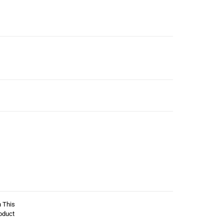
n This
oduct