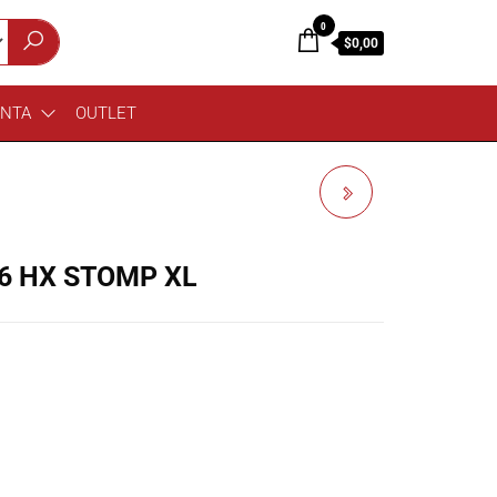
0
$0,00
ENTA
OUTLET
PEDESTAL DE
MICROFONO HERCULES
 6 HX STOMP XL
MS540B