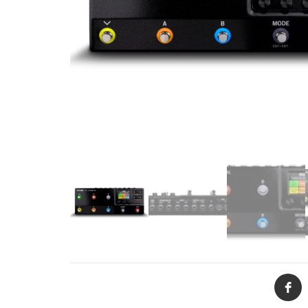
de productos
de las mejores
marcas del
mercado,
desde
guitarras, bajos
y baterías
hasta
amplificadores,
mezcladores y
altavoces.
También
contamos con
una selección
de
instrumentos
de viento,
teclados y
accesorios
para satisfacer