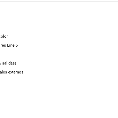
color
res Line 6
6 salidas)
dales externos