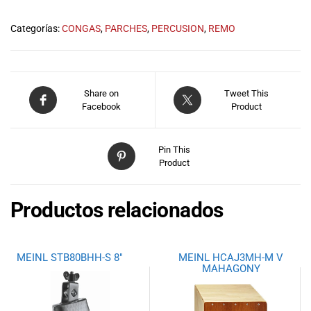
musicales.
Nuestro equipo
Categorías:
CONGAS
,
PARCHES
,
PERCUSION
,
REMO
de expertos en
música está
aquí para
ayudarte a
Share on
Tweet This
encontrar el
Facebook
Product
instrumento o
equipo de
audio
Pin This
adecuado para
Product
ti, y ofrecerte el
mejor servicio
Productos relacionados
al cliente
posible.
Además,
ofrecemos
MEINL STB80BHH-S 8″
MEINL HCAJ3MH-M V
MAHAGONY
precios
competitivos y
promociones