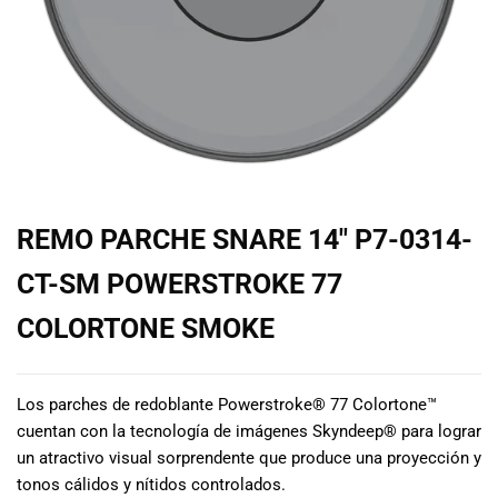
de las mejores
marcas del
mercado,
desde
guitarras, bajos
y baterías
hasta
amplificadores,
mezcladores y
altavoces.
REMO PARCHE SNARE 14″ P7-0314-
También
contamos con
CT-SM POWERSTROKE 77
una selección
de
COLORTONE SMOKE
instrumentos
de viento,
teclados y
Los parches de redoblante Powerstroke® 77 Colortone™
accesorios
cuentan con la tecnología de imágenes Skyndeep® para lograr
para satisfacer
un atractivo visual sorprendente que produce una proyección y
todas las
tonos cálidos y nítidos controlados.
necesidades