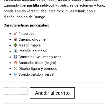
musicales.
Equipado con
pastilla split-coil
y controles de
volumen y tono
,
Nuestro equipo
brinda sonido versátil ideal para rock, blues y funk, con el
de expertos en
diseño icónico de
Orange
.
música está
aquí para
Características principales:
ayudarte a
4 cuerdas
encontrar el
Cuerpo: okoume
instrumento o
Mástil: maple
equipo de
Pastilla: split-coil
audio
Controles: volumen y tono
adecuado para
ti, y ofrecerte el
Acabado: black (negro)
mejor servicio
Diseño ligero y cómodo
al cliente
Sonido cálido y versátil
posible.
Además,
ofrecemos
-
+
Añadir al carrito
precios
competitivos y
promociones