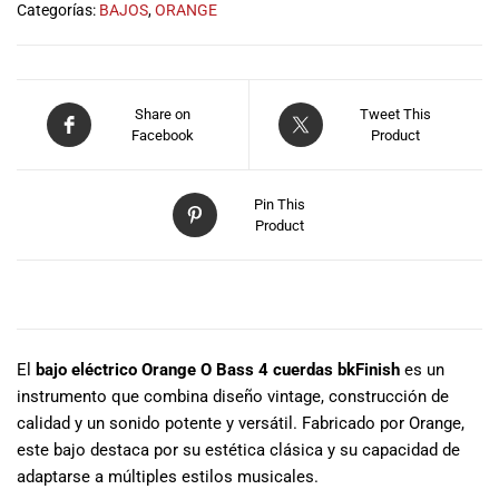
especiales
Categorías:
BAJOS
,
ORANGE
para nuestros
clientes. Ven a
visitarnos en
nuestra tienda
Share on
Tweet This
física en Quito,
Facebook
Product
o haz tu
compra en
línea a través
Pin This
Product
de nuestra
página web y
recibe tu
DESCRIPCIÓN
pedido en la
comodidad de
tu hogar.
El
bajo eléctrico Orange O Bass 4 cuerdas bkFinish
es un
¡Descubre el
instrumento que combina diseño vintage, construcción de
mundo de la
calidad y un sonido potente y versátil. Fabricado por
Orange
,
música con
Import Music
este bajo destaca por su estética clásica y su capacidad de
Ecuador!
adaptarse a múltiples estilos musicales.