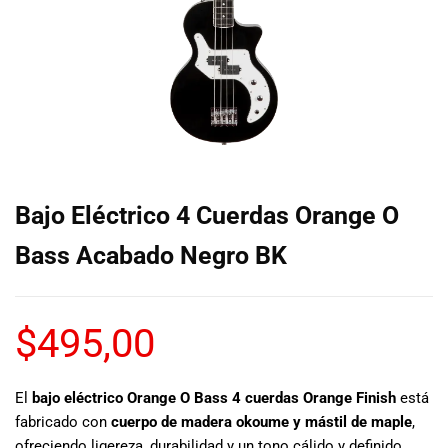
de las mejores
marcas del
mercado,
desde
guitarras, bajos
y baterías
hasta
amplificadores,
mezcladores y
altavoces.
Bajo Eléctrico 4 Cuerdas Orange O
También
contamos con
Bass Acabado Negro BK
una selección
de
instrumentos
$
495,00
de viento,
teclados y
accesorios
para satisfacer
El
bajo eléctrico Orange O Bass 4 cuerdas Orange Finish
está
todas las
fabricado con
cuerpo de madera okoume y mástil de maple
,
necesidades
ofreciendo ligereza, durabilidad y un tono cálido y definido.