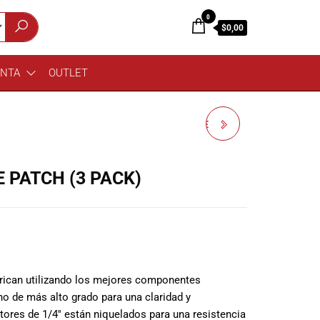
0
$0,00
ENTA
OUTLET
ORANGE CA039 CABLE
CONECTOR TWIST
 PATCH (3 PACK)
brican utilizando los mejores componentes
eno de más alto grado para una claridad y
tores de 1/4′′ están niquelados para una resistencia