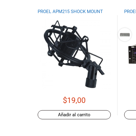
todas las
necesidades
PROEL APM215 SHOCK MOUNT
PROE
musicales.
Nuestro equipo
de expertos en
música está
aquí para
ayudarte a
encontrar el
instrumento o
equipo de
audio
adecuado para
ti, y ofrecerte el
mejor servicio
$
19,00
al cliente
posible.
Además,
Añadir al carrito
ofrecemos
precios
competitivos y