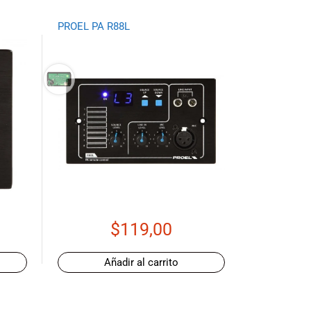
PROEL PA R88L
$
119,00
Añadir al carrito