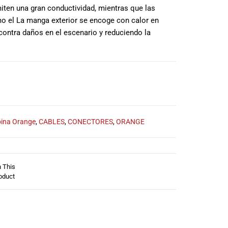
miten una gran conductividad, mientras que las
mo el La manga exterior se encoge con calor en
contra daños en el escenario y reduciendo la
ina Orange
,
CABLES
,
CONECTORES
,
ORANGE
n This
oduct