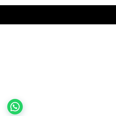
promociones
especiales
para nuestros
clientes. Ven a
visitarnos en
nuestra tienda
física en Quito,
o haz tu
compra en
línea a través
de nuestra
página web y
recibe tu
pedido en la
comodidad de
tu hogar.
¡Descubre el
mundo de la
música con
Import Music