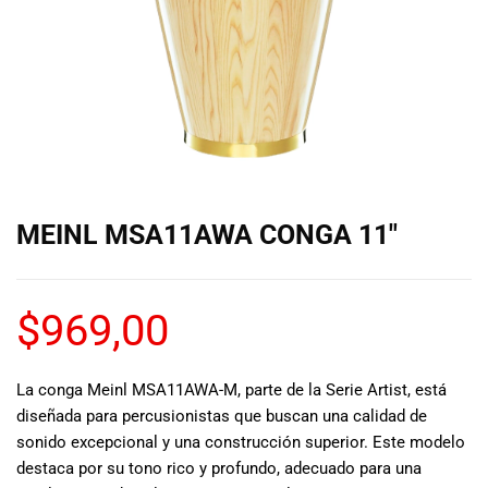
de las mejores
marcas del
mercado,
desde
guitarras, bajos
y baterías
hasta
amplificadores,
mezcladores y
altavoces.
MEINL MSA11AWA CONGA 11″
También
contamos con
una selección
de
$
969,00
instrumentos
de viento,
teclados y
La conga Meinl MSA11AWA-M, parte de la Serie Artist, está
accesorios
diseñada para percusionistas que buscan una calidad de
para satisfacer
sonido excepcional y una construcción superior. Este modelo
todas las
destaca por su tono rico y profundo, adecuado para una
necesidades