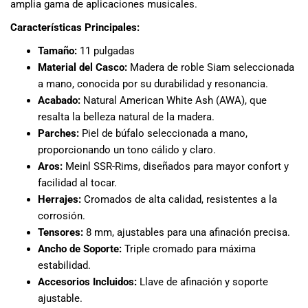
amplia gama de aplicaciones musicales.
musicales.
Nuestro equipo
Características Principales:
de expertos en
Tamaño:
11 pulgadas
música está
Material del Casco:
Madera de roble Siam seleccionada
aquí para
a mano, conocida por su durabilidad y resonancia.
ayudarte a
Acabado:
Natural American White Ash (AWA), que
encontrar el
instrumento o
resalta la belleza natural de la madera.
equipo de
Parches:
Piel de búfalo seleccionada a mano,
audio
proporcionando un tono cálido y claro.
adecuado para
Aros:
Meinl SSR-Rims, diseñados para mayor confort y
ti, y ofrecerte el
facilidad al tocar.
mejor servicio
Herrajes:
Cromados de alta calidad, resistentes a la
al cliente
corrosión.
posible.
Tensores:
8 mm, ajustables para una afinación precisa.
Además,
Ancho de Soporte:
Triple cromado para máxima
ofrecemos
estabilidad.
precios
Accesorios Incluidos:
Llave de afinación y soporte
competitivos y
promociones
ajustable.