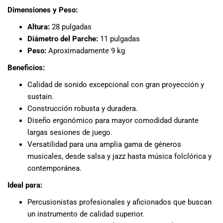
especiales
Dimensiones y Peso:
para nuestros
clientes. Ven a
Altura:
28 pulgadas
visitarnos en
Diámetro del Parche:
11 pulgadas
nuestra tienda
Peso:
Aproximadamente 9 kg
física en Quito,
Beneficios:
o haz tu
compra en
Calidad de sonido excepcional con gran proyección y
línea a través
sustain.
de nuestra
Construcción robusta y duradera.
página web y
Diseño ergonómico para mayor comodidad durante
recibe tu
largas sesiones de juego.
pedido en la
Versatilidad para una amplia gama de géneros
comodidad de
musicales, desde salsa y jazz hasta música folclórica y
tu hogar.
¡Descubre el
contemporánea.
mundo de la
Ideal para:
música con
Import Music
Percusionistas profesionales y aficionados que buscan
Ecuador!
un instrumento de calidad superior.