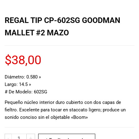
musicales.
Nuestro equipo
de expertos en
REGAL TIP CP-602SG GOODMAN
música está
MALLET #2 MAZO
aquí para
ayudarte a
encontrar el
instrumento o
$
38,00
equipo de
audio
adecuado para
Diámetro: 0.580 »
ti, y ofrecerte el
Largo: 14.5 »
mejor servicio
# De Modelo: 602SG
al cliente
posible.
Pequeño núcleo interior duro cubierto con dos capas de
Además,
fieltro. Excelente para tocar en staccato ligero; produce un
ofrecemos
sonido conciso sin el objetable «Boom»
precios
competitivos y
promociones
-
+