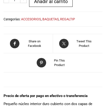
Añadir al carrito
especiales
para nuestros
clientes. Ven a
visitarnos en
Categorías:
ACCESORIOS
,
BAQUETAS
,
REGALTIP
nuestra tienda
física en Quito,
o haz tu
compra en
Share on
Tweet This
línea a través
Facebook
Product
de nuestra
página web y
recibe tu
Pin This
pedido en la
Product
comodidad de
tu hogar.
¡Descubre el
DESCRIPCIÓN
mundo de la
música con
Import Music
Precio de oferta por pago en efectivo o transferencia
Ecuador!
Pequeño núcleo interior duro cubierto con dos capas de