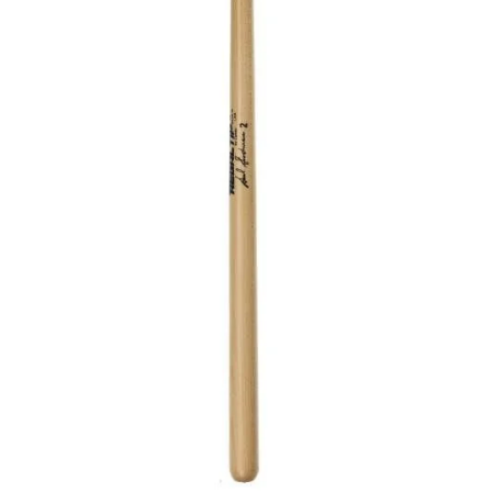
de las mejores
marcas del
mercado,
desde
guitarras, bajos
y baterías
hasta
amplificadores,
mezcladores y
altavoces.
También
contamos con
una selección
de
instrumentos
de viento,
teclados y
accesorios
para satisfacer
todas las
necesidades