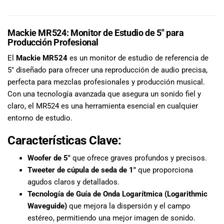
DESCRIPCIÓN
especiales
para nuestros
clientes. Ven a
Mackie MR524: Monitor de Estudio de 5″ para
visitarnos en
Producción Profesional
nuestra tienda
El
Mackie MR524
es un monitor de estudio de referencia de
física en Quito,
o haz tu
5″ diseñado para ofrecer una reproducción de audio precisa,
compra en
perfecta para mezclas profesionales y producción musical.
línea a través
Con una tecnología avanzada que asegura un sonido fiel y
de nuestra
claro, el MR524 es una herramienta esencial en cualquier
página web y
entorno de estudio.
recibe tu
pedido en la
Características Clave:
comodidad de
tu hogar.
Woofer de 5″
que ofrece graves profundos y precisos.
¡Descubre el
Tweeter de cúpula de seda de 1″
que proporciona
mundo de la
agudos claros y detallados.
música con
Tecnología de Guía de Onda Logarítmica (Logarithmic
Import Music
Waveguide)
que mejora la dispersión y el campo
Ecuador!
estéreo, permitiendo una mejor imagen de sonido.