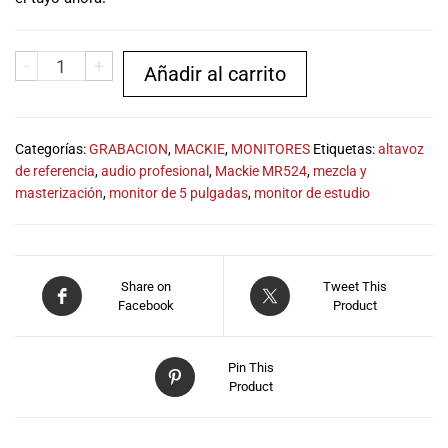
musicales.
Nuestro equipo
de expertos en
-
+
Añadir al carrito
música está
aquí para
ayudarte a
encontrar el
Categorías:
GRABACION
,
MACKIE
,
MONITORES
Etiquetas:
altavoz
instrumento o
de referencia
,
audio profesional
,
Mackie MR524
,
mezcla y
equipo de
masterización
,
monitor de 5 pulgadas
,
monitor de estudio
audio
adecuado para
ti, y ofrecerte el
mejor servicio
Share on
Tweet This
al cliente
Facebook
Product
posible.
Además,
ofrecemos
Pin This
Product
precios
competitivos y
promociones