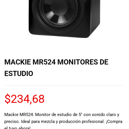
de las mejores
marcas del
mercado,
desde
guitarras, bajos
y baterías
hasta
amplificadores,
mezcladores y
altavoces.
MACKIE MR524 MONITORES DE
También
contamos con
ESTUDIO
una selección
de
instrumentos
$
234,68
de viento,
teclados y
accesorios
para satisfacer
Mackie MR524: Monitor de estudio de 5″ con sonido claro y
todas las
preciso. Ideal para mezcla y producción profesional. ¡Compra
necesidades
el tuyo ahora!