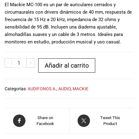
El Mackie MC-100 es un par de auriculares cerrados y
musicales.
Nuestro equipo
circumaurales con drivers dinámicos de 40 mm, respuesta de
de expertos en
frecuencia de 15 Hz a 20 kHz, impedancia de 32 ohms y
música está
sensibilidad de 95 dB. Incluyen una diadema ajustable,
aquí para
almohadillas suaves y un cable de 3 metros. Ideales para
ayudarte a
monitoreo en estudio, producción musical y uso casual.
encontrar el
instrumento o
equipo de
-
+
Añadir al carrito
audio
adecuado para
ti, y ofrecerte el
mejor servicio
Categorías:
AUDIFONOS A.
,
AUDIO
,
MACKIE
al cliente
posible.
Además,
ofrecemos
Share on
Tweet This
precios
Facebook
Product
competitivos y
promociones