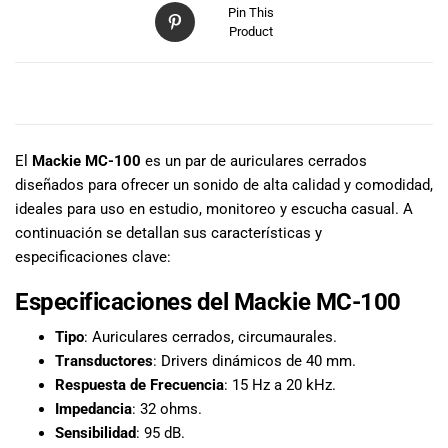
especiales
Pin This
para nuestros
Product
clientes. Ven a
visitarnos en
nuestra tienda
DESCRIPCIÓN
física en Quito,
o haz tu
El
Mackie MC-100
es un par de auriculares cerrados
compra en
línea a través
diseñados para ofrecer un sonido de alta calidad y comodidad,
de nuestra
ideales para uso en estudio, monitoreo y escucha casual. A
página web y
continuación se detallan sus características y
recibe tu
especificaciones clave:
pedido en la
comodidad de
Especificaciones del Mackie MC-100
tu hogar.
Tipo
: Auriculares cerrados, circumaurales.
¡Descubre el
mundo de la
Transductores
: Drivers dinámicos de 40 mm.
música con
Respuesta de Frecuencia
: 15 Hz a 20 kHz.
Import Music
Impedancia
: 32 ohms.
Ecuador!
Sensibilidad
: 95 dB.