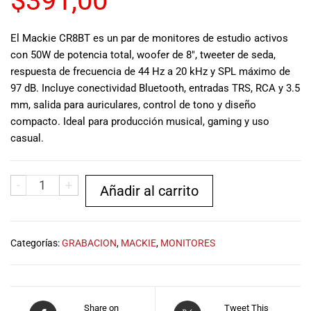
$
391,00
musicales.
Nuestro equipo
El Mackie CR8BT es un par de monitores de estudio activos
de expertos en
con 50W de potencia total, woofer de 8″, tweeter de seda,
música está
respuesta de frecuencia de 44 Hz a 20 kHz y SPL máximo de
aquí para
ayudarte a
97 dB. Incluye conectividad Bluetooth, entradas TRS, RCA y 3.5
encontrar el
mm, salida para auriculares, control de tono y diseño
instrumento o
compacto. Ideal para producción musical, gaming y uso
equipo de
casual.
audio
adecuado para
ti, y ofrecerte el
-
+
Añadir al carrito
mejor servicio
al cliente
posible.
Además,
Categorías:
GRABACION
,
MACKIE
,
MONITORES
ofrecemos
precios
competitivos y
promociones
Share on
Tweet This