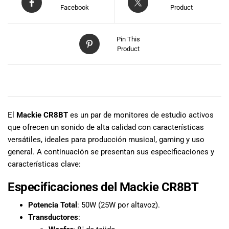
especiales
Facebook
Product
para nuestros
clientes. Ven a
visitarnos en
Pin This
nuestra tienda
Product
física en Quito,
o haz tu
compra en
DESCRIPCIÓN
línea a través
de nuestra
El
Mackie CR8BT
es un par de monitores de estudio activos
página web y
que ofrecen un sonido de alta calidad con características
recibe tu
pedido en la
versátiles, ideales para producción musical, gaming y uso
comodidad de
general. A continuación se presentan sus especificaciones y
tu hogar.
características clave:
¡Descubre el
mundo de la
Especificaciones del Mackie CR8BT
música con
Potencia Total
: 50W (25W por altavoz).
Import Music
Transductores
:
Ecuador!