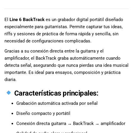
DESCRIPCIÓN
especiales
para nuestros
clientes. Ven a
El
Line 6 BackTrack
es un grabador digital portátil diseñado
visitarnos en
especialmente para guitarristas. Permite capturar tus ideas,
nuestra tienda
riffs y sesiones de práctica de forma rápida y sencilla, sin
física en Quito,
necesidad de configuraciones complicadas.
o haz tu
compra en
Gracias a su conexión directa entre la guitarra y el
línea a través
amplificador, el BackTrack graba automáticamente cuando
de nuestra
detecta señal, asegurando que nunca pierdas una idea musical
página web y
importante. Es ideal para ensayos, composición y práctica
recibe tu
diaria.
pedido en la
comodidad de
Características principales:
tu hogar.
¡Descubre el
Grabación automática activada por señal
mundo de la
música con
Diseño compacto y portátil
Import Music
Conexión directa guitarra → BackTrack → amplificador
Ecuador!