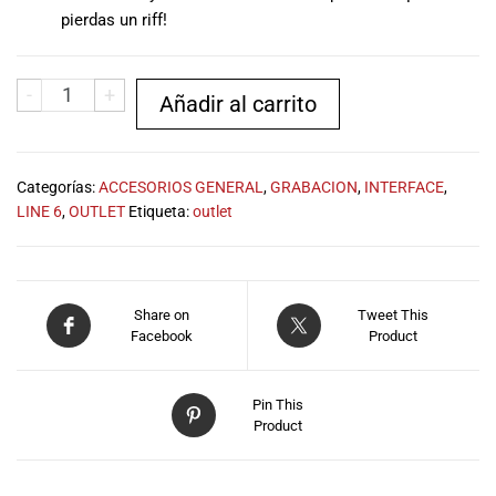
musicales.
pierdas un riff!
Nuestro equipo
de expertos en
música está
-
+
Añadir al carrito
aquí para
ayudarte a
encontrar el
instrumento o
Categorías:
ACCESORIOS GENERAL
,
GRABACION
,
INTERFACE
,
equipo de
LINE 6
,
OUTLET
Etiqueta:
outlet
audio
adecuado para
ti, y ofrecerte el
mejor servicio
Share on
Tweet This
al cliente
Facebook
Product
posible.
Además,
Pin This
ofrecemos
Product
precios
competitivos y
promociones