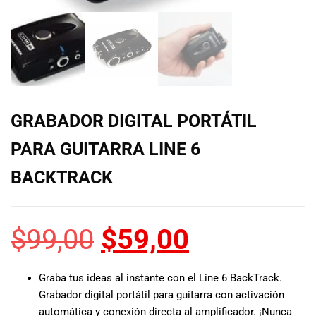
de las mejores
marcas del
mercado,
desde
guitarras, bajos
y baterías
hasta
amplificadores,
GRABADOR DIGITAL PORTÁTIL
mezcladores y
altavoces.
PARA GUITARRA LINE 6
También
contamos con
BACKTRACK
una selección
de
instrumentos
$
99,00
$
59,00
de viento,
teclados y
accesorios
Graba tus ideas al instante con el Line 6 BackTrack.
para satisfacer
Grabador digital portátil para guitarra con activación
todas las
necesidades
automática y conexión directa al amplificador. ¡Nunca