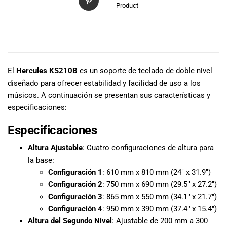
especiales
Product
para nuestros
clientes. Ven a
visitarnos en
DESCRIPCIÓN
nuestra tienda
física en Quito,
o haz tu
El
Hercules KS210B
es un soporte de teclado de doble nivel
compra en
diseñado para ofrecer estabilidad y facilidad de uso a los
línea a través
músicos. A continuación se presentan sus características y
de nuestra
especificaciones:
página web y
recibe tu
Especificaciones
pedido en la
Altura Ajustable
: Cuatro configuraciones de altura para
comodidad de
tu hogar.
la base:
¡Descubre el
Configuración 1
: 610 mm x 810 mm (24″ x 31.9″)
mundo de la
Configuración 2
: 750 mm x 690 mm (29.5″ x 27.2″)
música con
Configuración 3
: 865 mm x 550 mm (34.1″ x 21.7″)
Import Music
Configuración 4
: 950 mm x 390 mm (37.4″ x 15.4″)
Ecuador!
Altura del Segundo Nivel
: Ajustable de 200 mm a 300