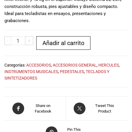
musicales.
construcción robusta, pies ajustables y diseño compacto.
Nuestro equipo
Ideal para tecladistas en ensayos, presentaciones y
de expertos en
grabaciones.
música está
aquí para
ayudarte a
-
+
Añadir al carrito
encontrar el
instrumento o
equipo de
audio
Categorías:
ACCESORIOS
,
ACCESORIOS GENERAL
,
HERCULES
,
adecuado para
INSTRUMENTOS MUSICALES
,
PEDESTALES
,
TECLADOS Y
ti, y ofrecerte el
SINTETIZADORES
mejor servicio
al cliente
posible.
Además,
Share on
Tweet This
ofrecemos
Facebook
Product
precios
competitivos y
promociones
Pin This