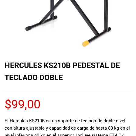
de las mejores
marcas del
mercado,
desde
guitarras, bajos
y baterías
hasta
amplificadores,
mezcladores y
altavoces.
HERCULES KS210B PEDESTAL DE
También
contamos con
TECLADO DOBLE
una selección
de
instrumentos
$
99,00
de viento,
teclados y
accesorios
para satisfacer
El Hercules KS210B es un soporte de teclado de doble nivel
todas las
con altura ajustable y capacidad de carga de hasta 80 kg en el
necesidades
nivel inferior y 40 kg en el superior. Incluye sistema EZ-LOK,