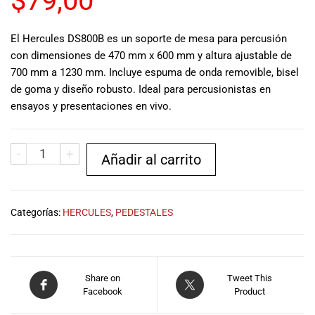
$
79,00
musicales.
Nuestro equipo
El Hercules DS800B es un soporte de mesa para percusión
de expertos en
con dimensiones de 470 mm x 600 mm y altura ajustable de
música está
700 mm a 1230 mm. Incluye espuma de onda removible, bisel
aquí para
ayudarte a
de goma y diseño robusto. Ideal para percusionistas en
encontrar el
ensayos y presentaciones en vivo.
instrumento o
equipo de
audio
-
+
Añadir al carrito
adecuado para
ti, y ofrecerte el
mejor servicio
al cliente
Categorías:
HERCULES
,
PEDESTALES
posible.
Además,
ofrecemos
precios
Share on
Tweet This
competitivos y
Facebook
Product
promociones