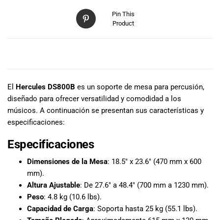
especiales
para nuestros
Pin This
Product
clientes. Ven a
visitarnos en
nuestra tienda
DESCRIPCIÓN
física en Quito,
o haz tu
compra en
El
Hercules DS800B
es un soporte de mesa para percusión,
línea a través
diseñado para ofrecer versatilidad y comodidad a los
de nuestra
músicos. A continuación se presentan sus características y
página web y
especificaciones:
recibe tu
pedido en la
Especificaciones
comodidad de
tu hogar.
Dimensiones de la Mesa
: 18.5″ x 23.6″ (470 mm x 600
¡Descubre el
mm).
mundo de la
Altura Ajustable
: De 27.6″ a 48.4″ (700 mm a 1230 mm).
música con
Peso
: 4.8 kg (10.6 lbs).
Import Music
Capacidad de Carga
: Soporta hasta 25 kg (55.1 lbs).
Ecuador!