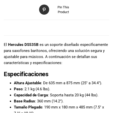
especiales
para nuestros
Pin This
Product
clientes. Ven a
visitarnos en
nuestra tienda
DESCRIPCIÓN
física en Quito,
o haz tu
compra en
El
Hercules DS535B
es un soporte diseñado específicamente
línea a través
para saxofones barítonos, ofreciendo una solución segura y
de nuestra
ajustable para músicos. A continuación se detallan sus
página web y
características y especificaciones:
recibe tu
pedido en la
Especificaciones
comodidad de
tu hogar.
Altura Ajustable
: De 635 mm a 875 mm (25″ a 34.4″).
¡Descubre el
Peso
: 2.1 kg (4.6 lbs).
mundo de la
Capacidad de Carga
: Soporta hasta 20 kg (44 lbs).
música con
Base Radius
: 360 mm (14.2″).
Import Music
Tamaño Plegado
: 190 mm x 180 mm x 485 mm (7.5″ x
Ecuador!