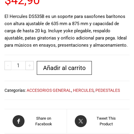
$
42,90
musicales.
Nuestro equipo
El Hercules DS535B es un soporte para saxofones barítonos
de expertos en
con altura ajustable de 635 mm a 875 mm y capacidad de
música está
carga de hasta 20 kg. Incluye yoke plegable, respaldo
aquí para
ayudarte a
ajustable, patas giratorias y orificio adicional para pega. Ideal
encontrar el
para músicos en ensayos, presentaciones y almacenamiento.
instrumento o
equipo de
audio
-
+
Añadir al carrito
adecuado para
ti, y ofrecerte el
mejor servicio
al cliente
Categorías:
ACCESORIOS GENERAL
,
HERCULES
,
PEDESTALES
posible.
Además,
ofrecemos
precios
Share on
Tweet This
competitivos y
Facebook
Product
promociones