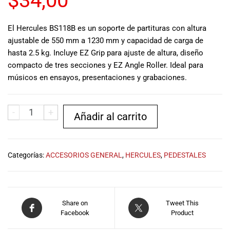
$
34,00
musicales.
Nuestro equipo
El Hercules BS118B es un soporte de partituras con altura
de expertos en
ajustable de 550 mm a 1230 mm y capacidad de carga de
música está
hasta 2.5 kg. Incluye EZ Grip para ajuste de altura, diseño
aquí para
ayudarte a
compacto de tres secciones y EZ Angle Roller. Ideal para
encontrar el
músicos en ensayos, presentaciones y grabaciones.
instrumento o
equipo de
audio
-
+
Añadir al carrito
adecuado para
ti, y ofrecerte el
mejor servicio
al cliente
Categorías:
ACCESORIOS GENERAL
,
HERCULES
,
PEDESTALES
posible.
Además,
ofrecemos
precios
Share on
Tweet This
competitivos y
Facebook
Product
promociones