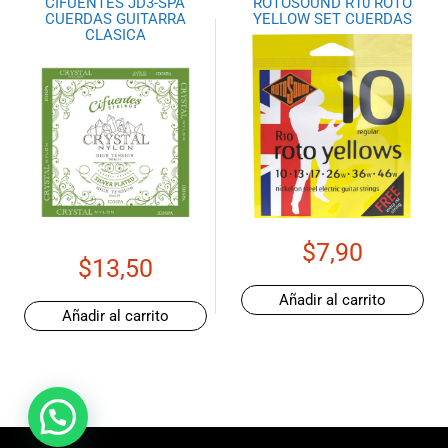
CIFUENTES JD3-SPA
ROTOSOUND R10 ROTO
CUERDAS GUITARRA
YELLOW SET CUERDAS
CLASICA
$
7,90
$
13,50
Añadir al carrito
Añadir al carrito