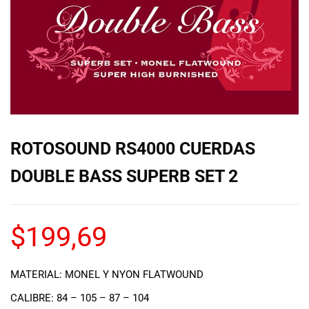
de las mejores
marcas del
mercado,
desde
guitarras, bajos
y baterías
hasta
amplificadores,
mezcladores y
altavoces.
ROTOSOUND RS4000 CUERDAS
También
contamos con
DOUBLE BASS SUPERB SET 2
una selección
de
instrumentos
$
199,69
de viento,
teclados y
accesorios
para satisfacer
MATERIAL: MONEL Y NYON FLATWOUND
todas las
CALIBRE: 84 – 105 – 87 – 104
necesidades