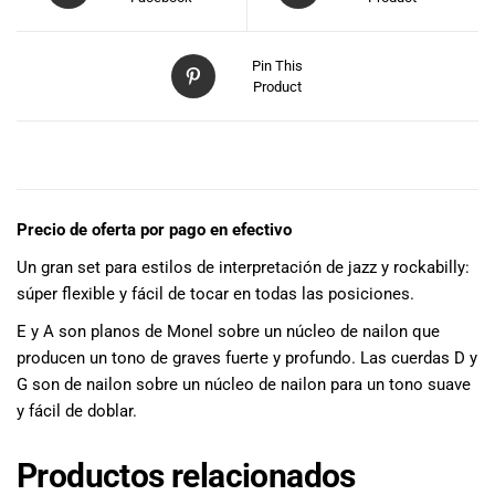
especiales
para nuestros
clientes. Ven a
Pin This
visitarnos en
Product
nuestra tienda
física en Quito,
o haz tu
DESCRIPCIÓN
compra en
línea a través
de nuestra
Precio de oferta por pago en efectivo
página web y
Un gran set para estilos de interpretación de jazz y rockabilly:
recibe tu
súper flexible y fácil de tocar en todas las posiciones.
pedido en la
comodidad de
E y A son planos de Monel sobre un núcleo de nailon que
tu hogar.
producen un tono de graves fuerte y profundo. Las cuerdas D y
¡Descubre el
G son de nailon sobre un núcleo de nailon para un tono suave
mundo de la
y fácil de doblar.
música con
Import Music
Productos relacionados
Ecuador!