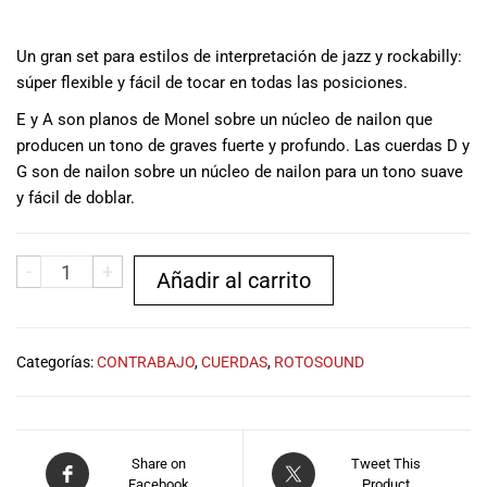
musicales.
Nuestro equipo
Un gran set para estilos de interpretación de jazz y rockabilly:
de expertos en
súper flexible y fácil de tocar en todas las posiciones.
música está
aquí para
E y A son planos de Monel sobre un núcleo de nailon que
ayudarte a
producen un tono de graves fuerte y profundo. Las cuerdas D y
encontrar el
G son de nailon sobre un núcleo de nailon para un tono suave
instrumento o
y fácil de doblar.
equipo de
audio
adecuado para
-
+
Añadir al carrito
ti, y ofrecerte el
mejor servicio
al cliente
posible.
Categorías:
CONTRABAJO
,
CUERDAS
,
ROTOSOUND
Además,
ofrecemos
precios
competitivos y
Share on
Tweet This
promociones
Facebook
Product