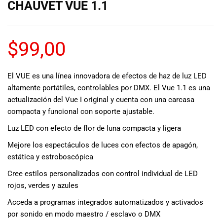
CHAUVET VUE 1.1
musicales.
Nuestro equipo
de expertos en
música está
$
99,00
aquí para
ayudarte a
encontrar el
El VUE es una línea innovadora de efectos de haz de luz LED
instrumento o
altamente portátiles, controlables por DMX. El Vue 1.1 es una
equipo de
actualización del Vue I original y cuenta con una carcasa
audio
compacta y funcional con soporte ajustable.
adecuado para
ti, y ofrecerte el
Luz LED con efecto de flor de luna compacta y ligera
mejor servicio
Mejore los espectáculos de luces con efectos de apagón,
al cliente
estática y estroboscópica
posible.
Además,
Cree estilos personalizados con control individual de LED
ofrecemos
rojos, verdes y azules
precios
Acceda a programas integrados automatizados y activados
competitivos y
promociones
por sonido en modo maestro / esclavo o DMX