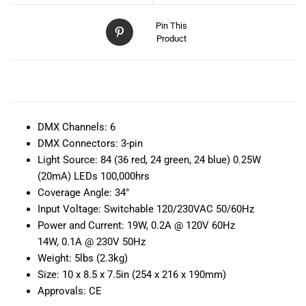
Pin This
Product
DESCRIPCIÓN
DMX Channels:
6
DMX Connectors:
3-pin
Light Source:
84 (36 red, 24 green, 24 blue) 0.25W
(20mA) LEDs 100,000hrs
Coverage Angle:
34°
Input Voltage:
Switchable 120/230VAC 50/60Hz
Power and Current:
19W, 0.2A @ 120V 60Hz
14W, 0.1A @ 230V 50Hz
Weight:
5lbs (2.3kg)
Size:
10 x 8.5 x 7.5in (254 x 216 x 190mm)
Approvals:
CE