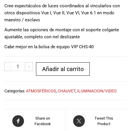
especiales
Cree espectáculos de luces coordinados al vincularlos con
para nuestros
otros dispositivos Vue I, Vue II, Vue VI, Vue 6.1 en modo
clientes. Ven a
maestro / esclavo
visitarnos en
nuestra tienda
Aumente las opciones de montaje con el soporte colgante
física en Quito,
ajustable, completo con riel deslizante
o haz tu
Cabe mejor en la bolsa de equipo VIP CHS-40
compra en
línea a través
de nuestra
-
+
página web y
Añadir al carrito
recibe tu
pedido en la
comodidad de
Categorías:
ATMOSFÉRICOS
,
CHAUVET
,
ILUMINACION/VIDEO
tu hogar.
¡Descubre el
mundo de la
música con
Import Music
Share on
Tweet This
Facebook
Product
Ecuador!