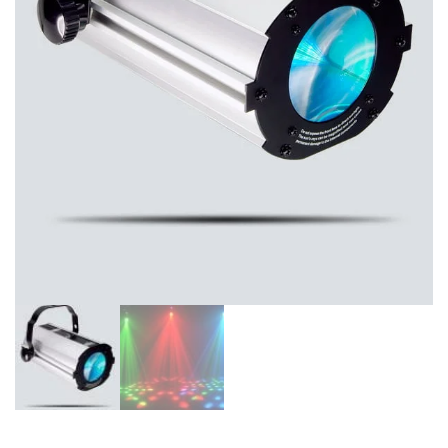
de las mejores
marcas del
mercado,
desde
guitarras, bajos
y baterías
hasta
amplificadores,
mezcladores y
altavoces.
También
contamos con
una selección
de
instrumentos
de viento,
teclados y
accesorios
para satisfacer
todas las
necesidades