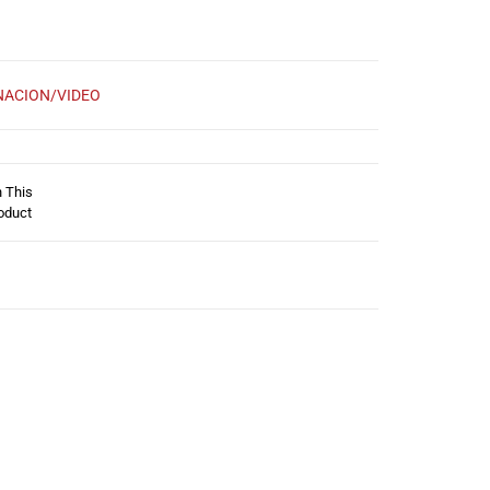
NACION/VIDEO
n This
oduct