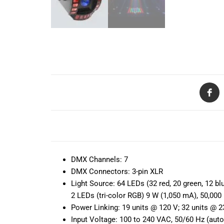
todas las
necesidades
musicales.
Nuestro equipo
de expertos en
música está
aquí para
ayudarte a
encontrar el
instrumento o
equipo de
audio
DESCRIPCIÓN
adecuado para
ti, y ofrecerte el
mejor servicio
DMX Channels:
7
al cliente
DMX Connectors:
3-pin XLR
posible.
Light Source:
64 LEDs (32 red, 20 green, 12 bl
Además,
2 LEDs (tri-color RGB) 9 W (1,050 mA), 50,000
ofrecemos
Power Linking:
19 units @ 120 V; 32 units @ 2
precios
Input Voltage:
100 to 240 VAC, 50/60 Hz (auto
competitivos y