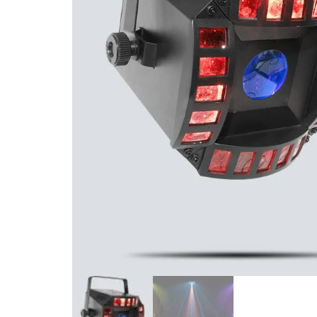
de productos
de las mejores
marcas del
mercado,
desde
guitarras, bajos
y baterías
hasta
amplificadores,
mezcladores y
altavoces.
También
contamos con
una selección
de
instrumentos
de viento,
teclados y
accesorios
para satisfacer