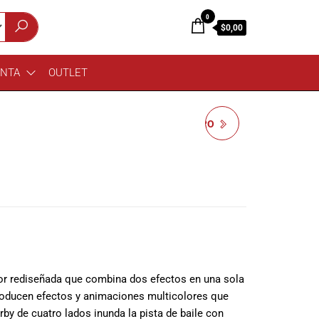
0
$0,00
ENTA
OUTLET
CHAUVET SLIMPAR PRO
TRI
lor rediseñada que combina dos efectos en una sola
oducen efectos y animaciones multicolores que
erby de cuatro lados inunda la pista de baile con