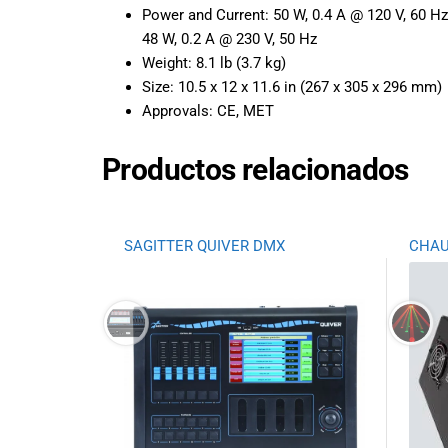
Power and Current:
50 W, 0.4 A @ 120 V, 60 Hz
promociones
especiales
48 W, 0.2 A @ 230 V, 50 Hz
para nuestros
Weight:
8.1 lb (3.7 kg)
clientes. Ven a
Size:
10.5 x 12 x 11.6 in (267 x 305 x 296 mm)
visitarnos en
Approvals:
CE, MET
nuestra tienda
física en Quito,
Productos relacionados
o haz tu
compra en
línea a través
de nuestra
SAGITTER QUIVER DMX
CHAU
página web y
recibe tu
pedido en la
comodidad de
tu hogar.
¡Descubre el
mundo de la
música con
Import Music